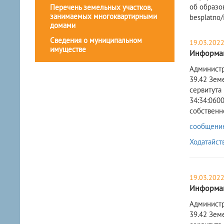
об образо
Перечень земельных участков,
занимаемых многоквартирными
besplatno/
домами
Сведения о муниципальном
19.03.202
имуществе
Информац
Администр
39.42 Зем
сервитута
34:34:0600
собственн
сообщение 
Ходатайст
19.03.202
Информац
​Админист
39.42 Зем