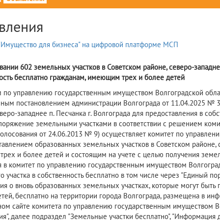
вления
вании 602 земельных участков в Советском районе, северо-западнее
ость бесплатно гражданам, имеющим трех и более детей
 по управлению государственным имуществом Волгоградской област
ным постановлением администрации Волгограда от 11.04.2025 № 36
еверо-западнее п. Песчанка г. Волгограда для предоставления в со
споряжение земельными участками в соответствии с решением коми
голосования от 24.06.2013 № 9) осуществляет комитет по управле
тавлением образованных земельных участков в Советском районе, се
рех и более детей и состоящим на учете с целью получения земел
я в комитет по управлению государственным имуществом Волгоград
о участка в собственность бесплатно в том числе через "Единый по
я о вновь образованных земельных участках, которые могут быть 
етей, бесплатно на территории города Волгограда, размещена в и
ом сайте комитета по управлению государственным имуществом Волг
я", далее подраздел "Земельные участки бесплатно", "Информация 