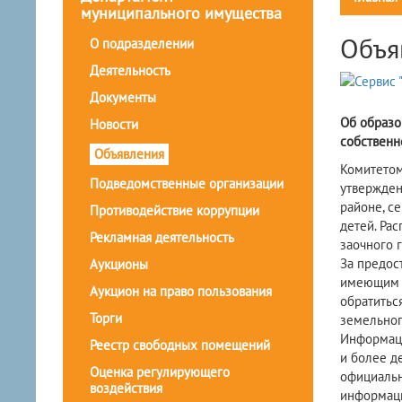
муниципального имущества
Объя
О подразделении
Деятельность
Документы
Об образо
Новости
собственн
Объявления
Комитетом
Подведомственные организации
утвержден
районе, с
Противодействие коррупции
детей. Ра
Рекламная деятельность
заочного 
За предос
Аукционы
имеющим т
Аукцион на право пользования
обратитьс
Торги
земельног
Информаци
Реестр свободных помещений
и более д
Оценка регулирующего
официальн
воздействия
информаци