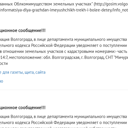
ванных Облкомимуществом земельных участках" (http://gosim.volgog
informatsiya-dlya-grazhdan-imeyushchikh-trekh-i-bolee-detey/info_not
2
ионное сообщение!!!
ация Волгограда, в лице департамента муниципального имущества а
ельного кодекса Российской Федерации уведомляет о поступлении
 в отношении земельных участков с кадастровыми номерами:- часть
14:7, местоположение: обл. Волгоградская, г. Волгоград, СНТ "Мич
ости
для газеты, щита, сайта
во
2
ионное сообщение!!!
рация Волгограда, в лице департамента муниципального имущества 
ельного кодекса Российской Федерации уведомляет о поступлении