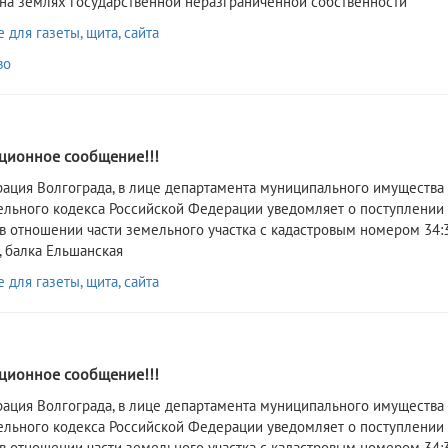
 на землях государственной неразграниченной собственности
для газеты, щита, сайта
во
2
ионное сообщение!!!
рация Волгограда, в лице департамента муниципального имущества 
ельного кодекса Российской Федерации уведомляет о поступлении
 в отношении части земельного участка с кадастровым номером 34:34
, балка Ельшанская
для газеты, щита, сайта
2
ионное сообщение!!!
рация Волгограда, в лице департамента муниципального имущества 
ельного кодекса Российской Федерации уведомляет о поступлении
 в отношении части земельного участка с кадастровым номером 34:34