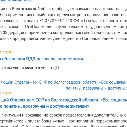
ии по Волгоградской области обращает внимание налогоплательщи
 по применению онлайн-касс предусмотрено проведение налоговы
едерального закона от 31.07.2020 № 248-ФЗ «О государственном кон
», а также п. 16 «Положения о федеральном государственном конт
й Федерации о применении контрольно-кассовой техники, в том чис
льных предпринимателей», утвержденного Постановлением Правите
2.2023
 соблюдения ПДД несоверешннолетними.
 весны увеличивается число ДТП
2.2023
щий Отделением СФР по Волгоградской области: «Все социал
о понятны, прозрачны и доступны жителям»
г ситуации и сокращение сроков предоставления дополнительны
ертификатов и оплата больничных – вот неполный перечень вопрос
ного штаба ОНФ, представители администрации Волгоградской обла