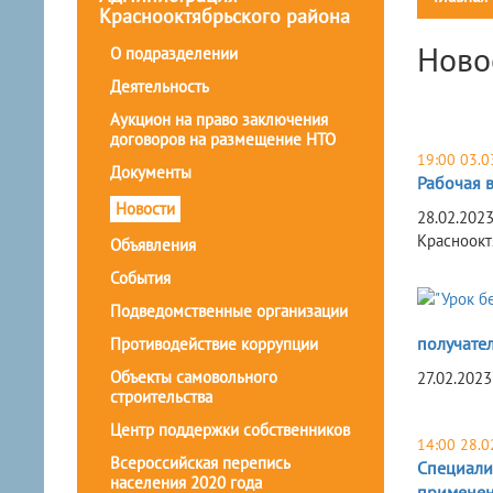
Краснооктябрьского района
Ново
О подразделении
Деятельность
Аукцион на право заключения
договоров на размещение НТО
19:00 03.0
Документы
Рабочая 
Новости
28.02.202
Красноокт
Объявления
События
Подведомственные организации
получател
Противодействие коррупции
Объекты самовольного
27.02.202
строительства
Центр поддержки собственников
14:00 28.0
Всероссийская перепись
Специали
населения 2020 года
применен