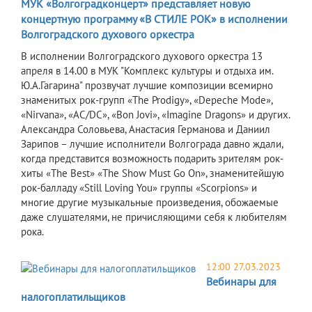
МУК «Волгоградконцерт» представляет новую
концертную программу «В СТИЛЕ РОК» в исполнении
Волгоградского духового оркестра
В исполнении Волгоградского духового оркестра 13
апреля в 14.00 в МУК "Комплекс культуры и отдыха им.
Ю.А.Гагарина" прозвучат лучшие композиции всемирно
знаменитых рок-групп «The Prodigy», «Depeche Mode»,
«Nirvana», «AC/DC», «Bon Jovi», «Imagine Dragons» и других.
Александра Соловьева, Анастасия Германова и Даниил
Зарипов – лучшие исполнители Волгограда давно ждали,
когда представится возможность подарить зрителям рок-
хиты «The Best» «The Show Must Go On», знаменитейшую
рок-балладу «Still Loving You» группы «Scorpions» и
многие другие музыкальные произведения, обожаемые
даже слушателями, не причисляющими себя к любителям
рока.
12:00 27.03.2023
Вебинары для
налогоплатильщиков