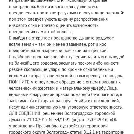
направлению движения огня, используя открытые
пространства. Вал низового огня лучше всего
преодолевать против ветра, укрыв голову и лицо одеждой:
при этом следует учесть ширину распространения
низового огня и трезво оценить возможность
преодоления вами этой полосы;
 выйдя на открытое пространство, дышите воздухом
возле земли – там он менее задымлен, рот и нос
прикройте ватно-марлевой повязкой или тряпкой;
 наиболее простые способы тушения: залить огонь водой
из ближайшего водоема, засыпать песком либо нанести
резкие скользящие удары по кромке огня зелеными
ветками с отбрасыванием углей на выгоревшую площадь.
ПОМНИТЕ, что неумелое обращение с огнем приводит к
человеческим жертвам и материальному ущербу. Лица,
виновные в нарушении правил пожарной безопасности, в
зависимости от характера нарушений и их последствий,
несут административную или уголовную ответственность.
ДЛЯ СВЕДЕНИЯ: решением Волгоградской городской
Думы от 21.10.2015 № 34/1091 (ред. от 27.04.2016) «Об
утверждении Правил благоустройства территории
городского округа Волгоград» статьи 8.12.1 на территории