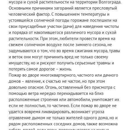
мусора и сухой растительности на территории Волгограда.
Основными причинами загораний является пресловутый
человеческий фактор. С повышением температуры и
устоявшейся солнечной погоды горожане поспешили на
свои приусадебные участки (дачи) для наведения чистоты
и порядка от накопившегося различного мусора и сухой
растительности. При этом, любители провести время на
свежем солнечном воздухе после зимнего сезона, не
задумываются о том, что во время сжигания мусора, травы
и веток они могут причинить вред не только своему
имуществу, но и рискуют получить серьезные травмы и
потерять самое дорогое – жизнь.
Пожар во дворе многоквартирного, частного или дачного
домов – явление, к счастью не частое, но при этом
довольно опасное. Огонь, оставленный без присмотра с
помощью ветра нередко перекидывается на близ
расположенные строения или автомобили, уничтожает их
если не полностью, то частично. Если пожар во дворе не
удается вовремя ликвидировать, возникает угроза
отравление дымом не только жителей одного дома, но и
рядом расположенных соседних домов, также возможна
гибель людей, если огонь перекидывается на жилые