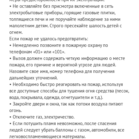
• Не оставляйте без присмотра включенные в сеть
электробытовые приборы, горящие газовые плитки,
толпящиеся печи и не поручайте наблюдение за ними
малолетним детям. Строго пресекайте шалость детей с
огнем.
Если пожар не удалось предотвратить:
• Немедленно позвоните в пожарную охрану по
телефонам «01» или «101».
• Вызов должен содержать четкую информацию о месте
пожара, его причине и вероятной угрозе для людей.
Назовите свое имя, номер телефона для получения
дальнейших уточнений.
• Необходимо быстро реагировать на пожар, используя
все доступные способы для тушения огня средства (песок,
вода, покрывала, одежда, огнетушители и т.д.).
• Закройте двери и окна, так как потоки воздуха питают
огонь.
• Отключите газ, электричество.
• Если потушить пламя невозможно, после спасения
людей следует убрать баллоны с газом, автомобили, все
легковоспламеняющиеся материалы.