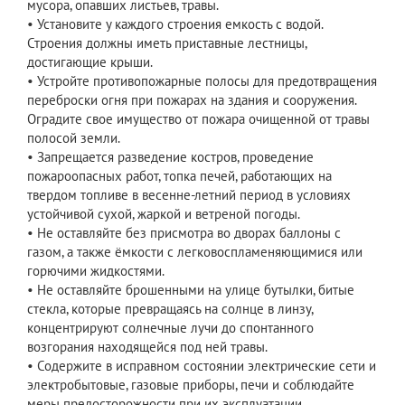
мусора, опавших листьев, травы.
• Установите у каждого строения емкость с водой.
Строения должны иметь приставные лестницы,
достигающие крыши.
• Устройте противопожарные полосы для предотвращения
переброски огня при пожарах на здания и сооружения.
Оградите свое имущество от пожара очищенной от травы
полосой земли.
• Запрещается разведение костров, проведение
пожароопасных работ, топка печей, работающих на
твердом топливе в весенне-летний период в условиях
устойчивой сухой, жаркой и ветреной погоды.
• Не оставляйте без присмотра во дворах баллоны с
газом, а также ёмкости с легковоспламеняющимися или
горючими жидкостями.
• Не оставляйте брошенными на улице бутылки, битые
стекла, которые превращаясь на солнце в линзу,
концентрируют солнечные лучи до спонтанного
возгорания находящейся под ней травы.
• Содержите в исправном состоянии электрические сети и
электробытовые, газовые приборы, печи и соблюдайте
меры предосторожности при их эксплуатации.