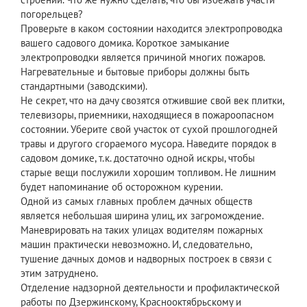
погорельцев?
Проверьте в каком состоянии находится электропроводка
вашего садового домика. Короткое замыкание
электропроводки является причиной многих пожаров.
Нагревательные и бытовые приборы должны быть
стандартными (заводскими).
Не секрет, что на дачу свозятся отжившие свой век плитки,
телевизоры, приемники, находящиеся в пожароопасном
состоянии. Уберите свой участок от сухой прошлогодней
травы и другого сгораемого мусора. Наведите порядок в
садовом домике, т.к. достаточно одной искры, чтобы
старые вещи послужили хорошим топливом. Не лишним
будет напоминание об осторожном курении.
Одной из самых главных проблем дачных обществ
является небольшая ширина улиц, их загромождение.
Маневрировать на таких улицах водителям пожарных
машин практически невозможно. И, следовательно,
тушение дачных домов и надворных построек в связи с
этим затруднено.
Отделение надзорной деятельности и профилактической
работы по Дзержинскому, Краснооктябрьскому и