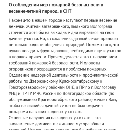
О соблюдении мер пожарной безопасности в
весенне-летний период, в СНТ
Наконец-то в нашем городе наступают первые весенние
денечки. Жители загазованного, пыльного Волгограда
стремятся хотя бы на выходные дни вырваться на свои
дачные участки. Но, к сожалению, дачный сезон приносит
не только радости общения с природой. Помимо того, что
нужно посадить фрукты, овощи, необходимо еще и участок
в порядок привести. Причем, делается это с нарушением
требований пожарной безопасности. И хлопоты
огородников превращаются в проблемы пожарных.
Отделение надзорной деятельности и профилактической
работы по Дзержинскому, Краснооктябрьскому и
Тракторозаводскому районам ОНД и ПР по г. Волгограду
УНД и ПР ГУ МЧС России по Волгоградской области (по
обслуживанию Краснооктябрьского района) желает Вам,
чтобы начавшийся дачный сезон не был омрачен
пожарами на ваших садовых участках.
Основные нарушения на садовых участках – это
захламление домиков, и сжигание мусора вблизи
строений. Что же нужно сделать, что бы избежать участи