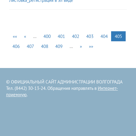
Листовка_регистрация в эл виде
««
«
…
400
401
402
403
404
405
406
407
408
409
…
»
»»
© ОФИЦИАЛЬНЫЙ САЙТ АДМИНИСТРАЦИИ ВОЛГОГРАДА
Тел. (8442) 30-13-24. Обращения направлять в
Интернет-
приемную
.