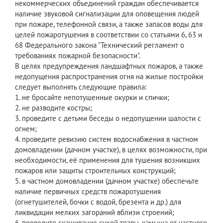
некоммерческих объединений граждан обеспечивается
наличие звуковой сигнализации для оповещения людей
при пожаре, телефонной связи, а также запасов воды для
целей пожаротушения в соответствии со статьями 6, 63 и
68 Федерального закона "Технический регламент о
требованиях пожарной безопасности".
В целях предупреждения ландшафтных пожаров, а также
недопущения распространения огня на жилые постройки
следует выполнять следующие правила:
1. не бросайте непотушенные окурки и спички;
2. не разводите костры;
3. проведите с детьми беседы о недопущении шалости с
огнем;
4. проведите ревизию систем водоснабжения в частном
домовладении (дачном участке), в целях возможности, при
необходимости, её применения для тушения возникших
пожаров или защиты строительных конструкций;
5. в частном домовладении (дачном участке) обеспечьте
наличие первичных средств пожаротушения
(огнетушителей, бочки с водой, брезента и др.) для
ликвидации мелких загораний вблизи строений;
6. проведите скашивание сухой травы, камыша от частного