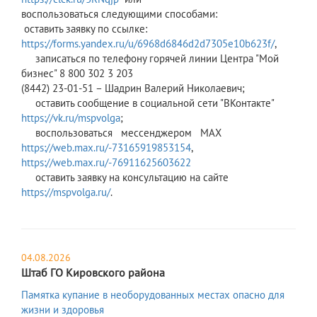
воспользоваться следующими способами:
оставить заявку по ссылке:
https://forms.yandex.ru/u/6968d6846d2d7305e10b623f/
,
записаться по телефону горячей линии Центра "Мой
бизнес" 8 800 302 3 203
(8442) 23-01-51 – Шадрин Валерий Николаевич;
оставить сообщение в социальной сети "ВКонтакте"
https://vk.ru/mspvolga
;
воспользоваться мессенджером МАХ
https://web.max.ru/-73165919853154
,
https://web.max.ru/-76911625603622
оставить заявку на консультацию на сайте
https://mspvolga.ru/
.
04.08.2026
Штаб ГО Кировского района
Памятка купание в необорудованных местах опасно для
жизни и здоровья