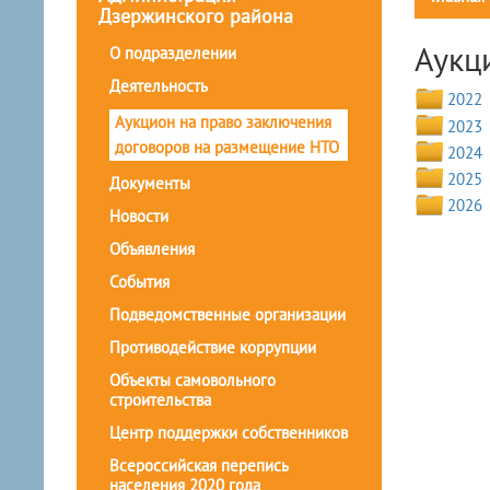
Дзержинского района
Аукц
О подразделении
Деятельность
2022
Аукцион на право заключения
2023
договоров на размещение НТО
2024
2025
Документы
2026
Новости
Объявления
События
Подведомственные организации
Противодействие коррупции
Объекты самовольного
строительства
Центр поддержки собственников
Всероссийская перепись
населения 2020 года