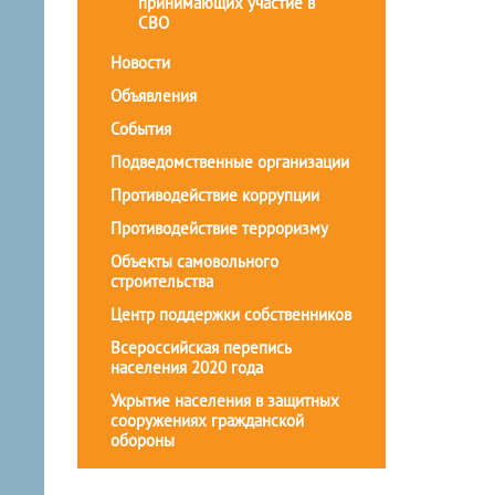
принимающих участие в
СВО
Новости
Объявления
События
Подведомственные организации
Противодействие коррупции
Противодействие терроризму
Объекты самовольного
строительства
Центр поддержки собственников
Всероссийская перепись
населения 2020 года
Укрытие населения в защитных
сооружениях гражданской
обороны