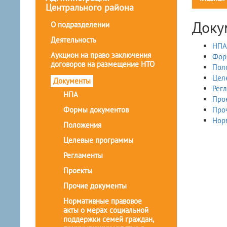
Центрального района
Доку
О подразделении
Деятельность
НПА
Аукцион на право заключения
Фор
договоров на размещение НТО
Пол
Цел
Документы
Рег
НПА
Про
Формы документов
Про
Нор
Положения
Целевые программы
Регламенты
Проекты
Прочие документы
Нормативные правовое
акты о мерах социальной
поддержки семей граждан,