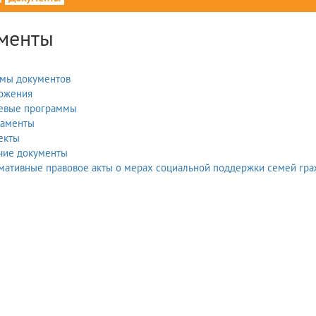
менты
мы документов
ожения
евые программы
ламенты
екты
чие документы
мативные правовое акты о мерах социальной поддержки семей гра