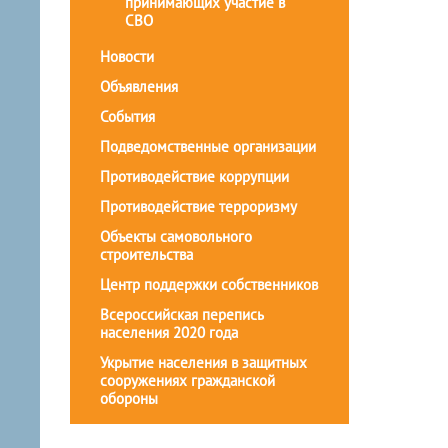
принимающих участие в
СВО
Новости
Объявления
События
Подведомственные организации
Противодействие коррупции
Противодействие терроризму
Объекты самовольного
строительства
Центр поддержки собственников
Всероссийская перепись
населения 2020 года
Укрытие населения в защитных
сооружениях гражданской
обороны