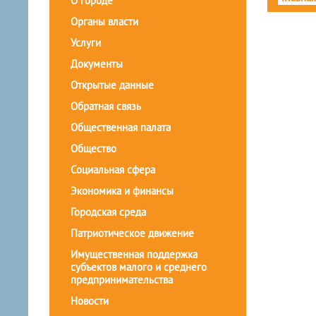
О городе
Органы власти
Услуги
Документы
Открытые данные
Обратная связь
Общественная палата
Общество
Социальная сфера
Экономика и финансы
Городская среда
Патриотическое движение
Имущественная поддержка
субъектов малого и среднего
предпринимательства
Новости