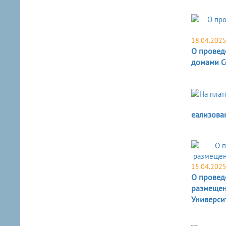
18.04.202
О провед
домами С
еализова
15.04.202
О провед
размещени
Университ