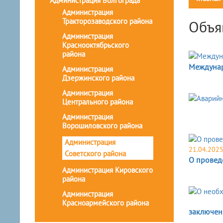
Администрация Волгограда
Администрация
Тракторозаводского района
Объя
Администрация
Краснооктябрьского
района
Междунар
Администрация
Дзержинского района
Администрация
Центрального района
Администрация
Ворошиловского района
Администрация
21.04.202
Советского района
О провед
Администрация Кировского
района
Администрация
Красноармейского района
заключен