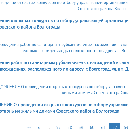
5
ении открытых конкурсов по отбору управляющей организац
оветского района Волгограда
5
ении работ по санитарным рубкам зеленых насаждений в связ
асаждениях, расположенного по адресу: г. Волгоград, ул. им. 
5
НИЕ О проведении открытых конкурсов по отбору управляю
ртирными жилыми домами Советского района Волгограда
««
«
…
57
58
59
60
61
62
63