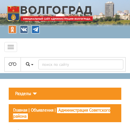
Разделы
Главная
|
Объявления
|
Администрация Советского
района