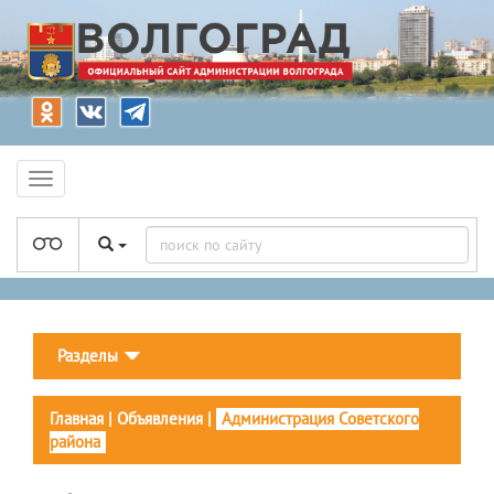
Разделы
Главная
|
Объявления
|
Администрация Советского
района