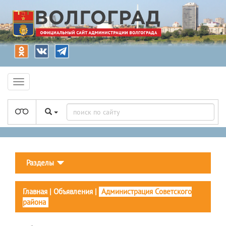
Разделы
Главная
|
Объявления
|
Администрация Советского
района