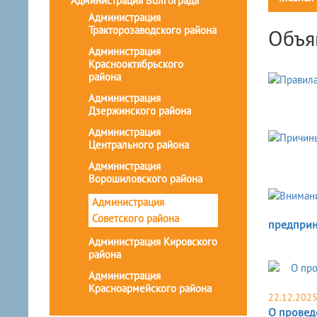
Администрация Волгограда
Администрация
Тракторозаводского района
Объя
Администрация
Краснооктябрьского
района
Администрация
Дзержинского района
Администрация
Центрального района
Администрация
Ворошиловского района
Администрация
Советского района
предприн
Администрация Кировского
района
Администрация
Красноармейского района
22.12.202
О провед