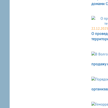
домами С
22.12.202
О провед
территори
продажу 
организа