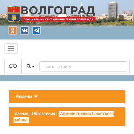
Разделы
Главная
|
Объявления
|
Администрация Советского
района