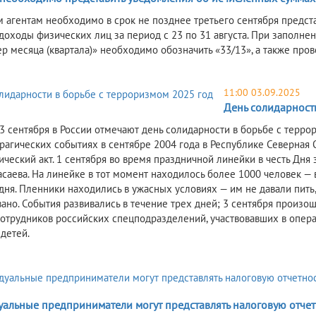
 агентам необходимо в срок не позднее третьего сентября предс
 доходы физических лиц за период с 23 по 31 августа. При заполне
ер месяца (квартала)» необходимо обозначить «33/13», а также про
11:00 03.09.2025
День солидарност
3 сентября в России отмечают день солидарности в борьбе с террор
трагических событиях в сентябре 2004 года в Республике Северная 
ический акт. 1 сентября во время праздничной линейки в честь Дня
саева. На линейке в тот момент находилось более 1000 человек — 
 дня. Пленники находились в ужасных условиях — им не давали пить
ано. События развивались в течение трех дней; 3 сентября произош
сотрудников российских спецподразделений, участвовавших в операц
детей.
альные предприниматели могут представлять налоговую отчет