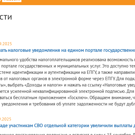
сти
9.2025
чать налоговые уведомления на едином портале государственн
мального удобства налогоплательщиков реализована возможность 
 портале государственных и муниципальных услуг. Это доступно т
стеме идентификации и аутентификации на ЕПГУ, а также направил
в от налоговых органов в электронной форме через ЕПГУ. Для под
ы», выбрать «Доходы и налоги» и нажать на ссылку «Налоговые ув
ется усиленной неквалифицированной электронной подписью. Для
ваться бесплатным приложением «Госключ». Обращаем внимание, чт
 уведомления и требования об уплате задолженности не будут дуб
9.2025
раде участникам СВО отдельной категории увеличили выплаты 
вующее постановление подписано и вступает в силу с 15 сентября