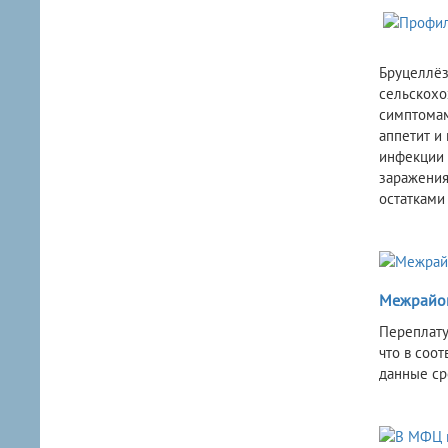
Бруцеллёз
сельскохо
симптомам
аппетит и
инфекции 
заражения
остатками
Межрайон
Переплату
что в соо
данные ср