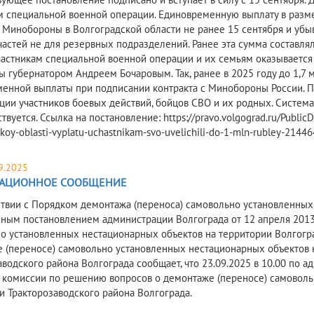
м специальной военной операции. Единовременную выплату в разм
с Минобороны в Волгоградской области не ранее 15 сентября и уб
частей не для резервных подразделений. Ранее эта сумма составлял
частникам специальной военной операции и их семьям оказывается
ы губернатором Андреем Бочаровым. Так, ранее в 2025 году до 1,7
енной выплаты при подписании контракта с Минобороны России. Пр
ции участников боевых действий, бойцов СВО и их родных. Систем
вуется. Ссылка на постановление: https://pravo.volgograd.ru/Public
koy-oblasti-vyplatu-uchastnikam-svo-uvelichili-do-1-mln-rubley-21446
9.2025
АЦИОННОЕ СООБЩЕНИЕ
ствии с Порядком демонтажа (переноса) самовольно установленных
ным постановлением администрации Волгограда от 12 апреля 2013
о установленных нестационарных объектов на территории Волгогр
 (переносе) самовольно установленных нестационарных объектов н
водского района Волгограда сообщает, что 23.09.2025 в 10.00 по адре
 комиссии по решению вопросов о демонтаже (переносе) самоволь
и Тракторозаводского района Волгограда.