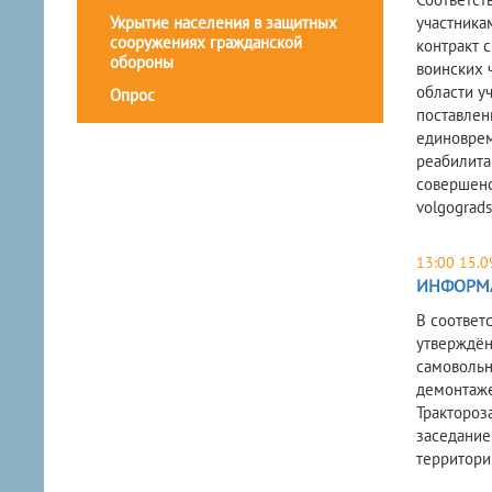
Укрытие населения в защитных
участника
сооружениях гражданской
контракт 
обороны
воинских 
области у
Опрос
поставлен
единоврем
реабилита
совершенст
volgograds
13:00 15.0
ИНФОРМ
В соответ
утверждён
самовольн
демонтаже
Трактороза
заседание
территори