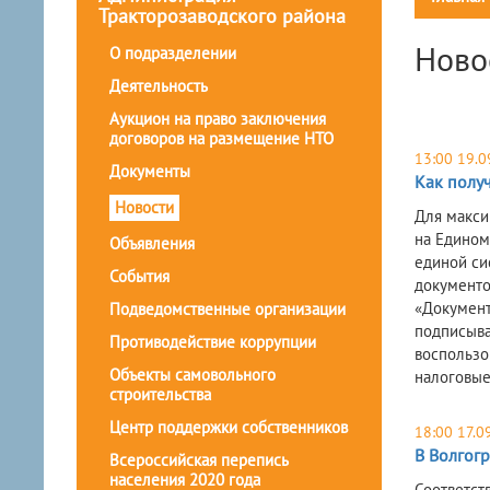
Тракторозаводского района
Ново
О подразделении
Деятельность
Аукцион на право заключения
договоров на размещение НТО
13:00 19.0
Документы
Как полу
Новости
Для макси
на Едином
Объявления
единой си
События
документо
«Документ
Подведомственные организации
подписыва
Противодействие коррупции
воспользо
Объекты самовольного
налоговые
строительства
Центр поддержки собственников
18:00 17.0
В Волгог
Всероссийская перепись
населения 2020 года
Соответст