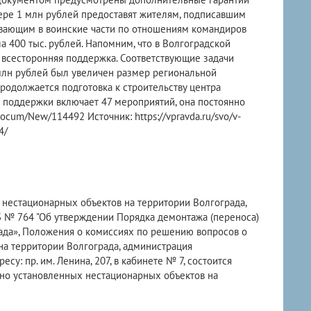
ере 1 млн рублей предоставят жителям, подписавшим
ывающим в воинские части по отношениям командиров
а 400 тыс. рублей. Напомним, что в Волгоградской
 всесторонняя поддержка. Соответствующие задачи
 млн рублей был увеличен размер региональной
одолжается подготовка к строительству центра
а поддержки включает 47 мероприятий, она постоянно
Docum/New/114492 Источник: https://vpravda.ru/svo/v-
4/
 нестационарных объектов на территории Волгограда,
 № 764 "Об утверждении Порядка демонтажа (переноса)
ада», Положения о комиссиях по решению вопросов о
а территории Волгограда, администрация
су: пр. им. Ленина, 207, в кабинете № 7, состоится
но установленных нестационарных объектов на