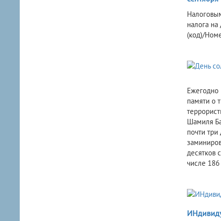
Налоговым
налога на
(код)/Ном
Ежегодно 
памяти о 
террорист
Шамиля Ба
почти три
заминиров
десятков 
числе 186 
ИНдивиду