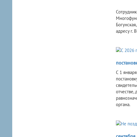
Сотрудник
Многофункц
Богунская,
адресу г. В
постановк
С 1 январ
постановк
свидетель
отчестве,
равнознач
органа.
сентября