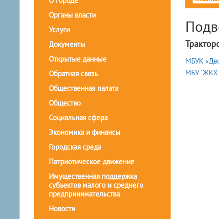
О городе
Органы власти
Подв
Услуги
Трактор
Документы
Открытые данные
МБУК «Дво
МБУ "ЖКХ 
Обратная связь
Общественная палата
Общество
Социальная сфера
Экономика и финансы
Городская среда
Патриотическое движение
Имущественная поддержка
субъектов малого и среднего
предпринимательства
Новости