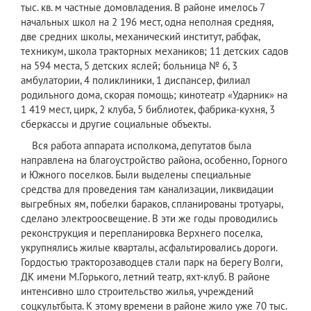
тыс. кв. м частные домовладения. В районе имелось 7
начальных школ на 2 196 мест, одна неполная средняя,
две средних школы, механический институт, рабфак,
техникум, школа тракторных механиков; 11 детских садов
на 594 места, 5 детских яслей; больница № 6, 3
амбулатории, 4 поликлиники, 1 диспансер, филиал
родильного дома, скорая помощь; кинотеатр «Ударник» на
1 419 мест, цирк, 2 клуба, 5 библиотек, фабрика-кухня, 3
сберкассы и другие социальные объекты.
Вся работа аппарата исполкома, депутатов была
направлена на благоустройство района, особенно, Горного
и Южного поселков. Были выделены специальные
средства для проведения там канализации, ликвидации
выгребных ям, побелки бараков, спланированы тротуары,
сделано электроосвещение. В эти же годы проводились
реконструкция и перепланировка Верхнего поселка,
укрупнялись жилые кварталы, асфальтировались дороги.
Гордостью тракторозаводцев стали парк на берегу Волги,
ДК имени М.Горького, летний театр, яхт-клуб. В районе
интенсивно шло строительство жилья, учреждений
соцкультбыта. К этому времени в районе жило уже 70 тыс.