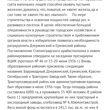
суета маленьких людей способна оковать пустыню
железом, думалось, что, пожалуй, не хватит железа, да и
сил тоже не хватит. Но вот, хватило!». По мере
строительства и освоения мощностей завода рос и
развивался поселок. В целях обеспечения большой
оперативности в руководстве городским хозяйством и
социально-культурным строительством и приближением
органов власти к избирателям появилась необходимость
разукрупнить Дзержинский и Ерманский районы.
Постановление Сталинградского крайисполкома о новом
районировании утвердили на заседании президиума
ВЦИК (протокол № 46 от 15-20 июня 1936 г.). Вновь
образованным районам присвоены следующие
названия: Баррикадный, Дзержинский, Ерманский, Красно-
Октябрьский и Тракторно-Заводский. Таким образом,
Тракторозаводский район, как административная единица,
был образован в июне 1936 года. Тогда площадь района
составляла 6000 га, а проживало 55 400 человек. В районе
было 11 предприятий, крупнейшие из них тракторный и
кислородный заводы, хлебозавод № 4, Южмонтажстрой.
Весь жилой фонд исчислялся в 241,5 тыс. кв. м, из них 8