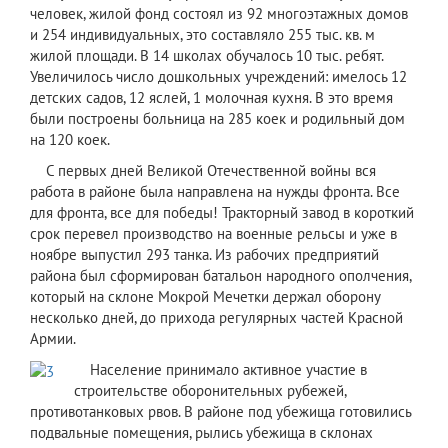
человек, жилой фонд состоял из 92 многоэтажных домов
и 254 индивидуальных, это составляло 255 тыс. кв. м
жилой площади. В 14 школах обучалось 10 тыс. ребят.
Увеличилось число дошкольных учреждений: имелось 12
детских садов, 12 яслей, 1 молочная кухня. В это время
были построены больница на 285 коек и родильный дом
на 120 коек.
С первых дней Великой Отечественной войны вся
работа в районе была направлена на нужды фронта. Все
для фронта, все для победы! Тракторный завод в короткий
срок перевел производство на военные рельсы и уже в
ноябре выпустил 293 танка. Из рабочих предприятий
района был сформирован батальон народного ополчения,
который на склоне Мокрой Мечетки держал оборону
несколько дней, до прихода регулярных частей Красной
Армии.
​Население принимало активное участие в
строительстве оборонительных рубежей,
противотанковых рвов. В районе под убежища готовились
подвальные помещения, рылись убежища в склонах