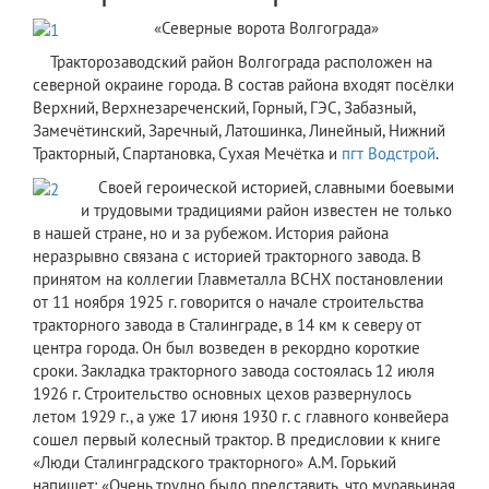
​«Северные ворота Волгограда»
Тракторозаводский район Волгограда расположен на
северной окраине города. В состав района входят посёлки
Верхний, Верхнезареченский, Горный, ГЭС, Забазный,
Замечётинский, Заречный, Латошинка, Линейный, Нижний
Тракторный, Спартановка, Сухая Мечётка и
пгт
Водстрой
.
​ Своей героической историей, славными боевыми
и трудовыми традициями район известен не только
в нашей стране, но и за рубежом. История района
неразрывно связана с историей тракторного завода. В
принятом на коллегии Главметалла ВСНХ постановлении
от 11 ноября 1925 г. говорится о начале строительства
тракторного завода в Сталинграде, в 14 км к северу от
центра города. Он был возведен в рекордно короткие
сроки. Закладка тракторного завода состоялась 12 июля
1926 г. Строительство основных цехов развернулось
летом 1929 г., а уже 17 июня 1930 г. с главного конвейера
сошел первый колесный трактор. В предисловии к книге
«Люди Сталинградского тракторного» А.М. Горький
напишет: «Очень трудно было представить, что муравьиная