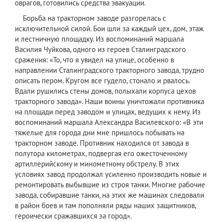
оврагов, готовились средства эвакуации.
Борьба на тракторном заводе разгорелась с
исключительной силой. Бои шли за каждый цех, дом, этаж
и лестничную площадку. Из воспоминаний маршала
Василия Чуйкова, одного из героев Сталинградского
сражения: «То, что я увидел на улице, особенно в
направлении Сталинградского тракторного завода, трудно
описать пером. Кругом все гудело, стонало и рвалось.
Вдали рушились стены домов, полыхали корпуса цехов
тракторного завода». Наши воины уничтожали противника
на площади перед заводом и улицах, ведущих к нему. Из
воспоминаний маршала Александра Василевского: «В эти
тяжелые для города дни мне пришлось побывать на
тракторном заводе. Противник находился от завода в
полутора километрах, подвергая его ожесточенному
артиллерийскому и минометному обстрелу. В этих
условиях завод продолжал усиленно производить новые и
ремонтировать выбывшие из строя танки. Многие рабочие
завода, собиравшие танки, на этих же машинах следовали
в район боев и там пополняли ряды наших защитников,
героически сражавшихся за город».