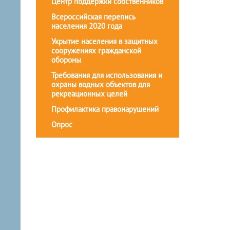
Центр поддержки собственников
Всероссийская перепись
населения 2020 года
Укрытие населения в защитных
сооружениях гражданской
обороны
Требования для использования и
охраны водных объектов для
рекреационных целей
Профилактика правонарушений
Опрос