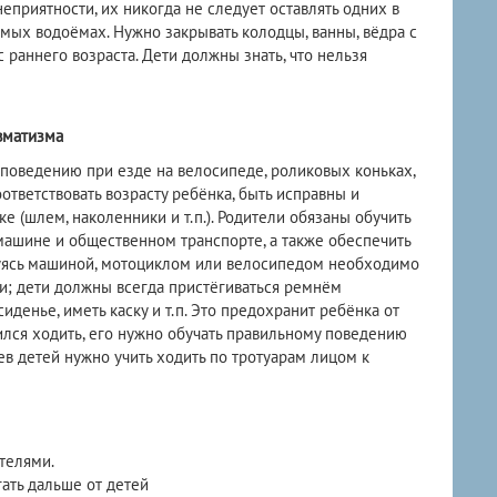
неприятности, их никогда не следует оставлять одних в
омых водоёмах. Нужно закрывать колодцы, ванны, вёдра с
с раннего возраста. Дети должны знать, что нельзя
вматизма
поведению при езде на велосипеде, роликовых коньках,
ответствовать возрасту ребёнка, быть исправны и
е (шлем, наколенники и т.п.). Родители обязаны обучить
машине и общественном транспорте, а также обеспечить
зуясь машиной, мотоциклом или велосипедом необходимо
; дети должны всегда пристёгиваться ремнём
иденье, иметь каску и т.п. Это предохранит ребёнка от
ился ходить, его нужно обучать правильному поведению
ев детей нужно учить ходить по тротуарам лицом к
телями.
ать дальше от детей