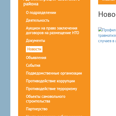
района
Ново
О подразделении
Деятельность
Аукцион на право заключения
договоров на размещение НТО
Документы
Новости
Объявления
События
Подведомственные организации
Противодействие коррупции
Противодействие терроризму
Объекты самовольного
строительства
Партнерство