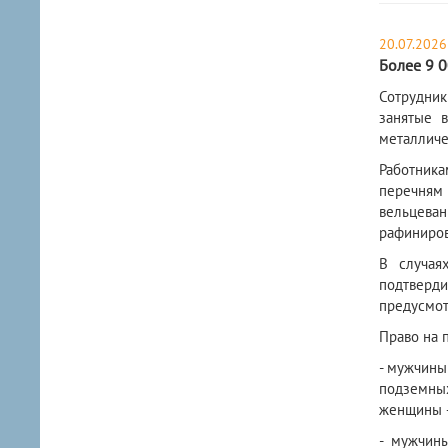
20.07.2026
Более 9 
Сотрудник
занятые 
металличе
Работника
перечням 
вельцева
рафиниров
В случая
подтверди
предусмот
Право на 
- мужчины 
подземных
женщины –
- мужчин