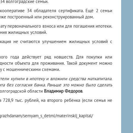
34 волгоградские семьи.
кооперативе 34 обладателя сертификата. Ещё 2 семьи
уже построенный или реконструированный дом.
ату первоначального взноса или для погашения ипотеки.
шения жилищных условий.
икация не считаются улучшением жилищных условий с
ого года действует ряд новшеств. Для покупки или
ности объекта для проживания. Такой документ можно
бу с мошенническими схемами.
ели купили в ипотеку и вложили средства маткапитала.
та без согласия банка. Раньше это можно было сделать
Волгоградской области
Владимир Федоров
.
 728,9 тыс. рублей, на второго ребёнка (если семья не
grazhdanam/semyam_s_detmi/materinskij_kapital/