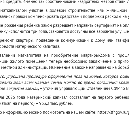
ия кредита. Именно так собственниками квадратных метров стали 7
маткапиталом участие в долевом строительстве или жилищном 
вались правом компенсировать средствами поддержки расходы на 
ле рождения ребёнка закон разрешает направить сертификат на опл
ёнку исполнится три года, становятся доступны все варианты улуч
ремонт квартиры, подведение коммуникаций к дому или газиф
редств материнского капитала.
авлении маткапитала на приобретение квартиры/дома с прошл
кции жилого помещения теперь необходимо заключение о пригод
в местной администрации. Изменение в законе направлено на борь
го, упрощена процедура оформления прав на жильё, которое родит
делить доли всем членам семьи можно во время погашения креди
сле закрытия займа»
, – уточнил управляющий Отделением СФР по 
ля 2026 года материнский капитал составляет на первого ребёнка
аткап на первого) – 963,2 тыс. рублей.
 информацию можно посмотреть на нашем сайте: https://sfr.gov.ru/