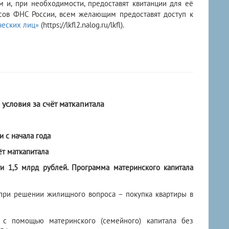
 и, при необходимости, предоставят квитанции для её
сов ФНС России, всем желающим предоставят доступ к
ческих лиц»
(https://lkfl2.nalog.ru/lkfl).
условия за счёт маткапитала
и с начала года
т маткапитала
и 1,5 млрд рублей. Программа материнского капитала
 при решении жилищного вопроса – покупка квартиры в
 с помощью материнского (семейного) капитала без