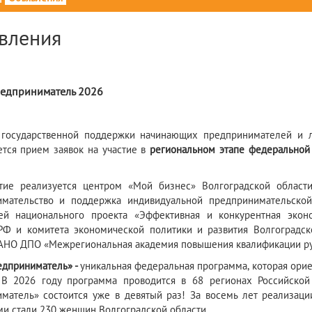
вления
редприниматель 2026
 государственной поддержки начинающих предпринимателей и л
тся прием заявок на участие в
региональном этапе федеральной
тие реализуется центром «Мой бизнес» Волгоградской област
имательство и поддержка индивидуальной предпринимательско
лей национального проекта «Эффективная и конкурентная эко
РФ и комитета экономической политики и развития Волгоградс
 АНО ДПО «Межрегиональная академия повышения квалификации ру
дприниматель» -
уникальная федеральная программа, которая ори
 В 2026 году программа проводится в 68 регионах Российской
матель» состоится уже в девятый раз! За восемь лет реализаци
ми стали 230 женщин Волгоградской области.