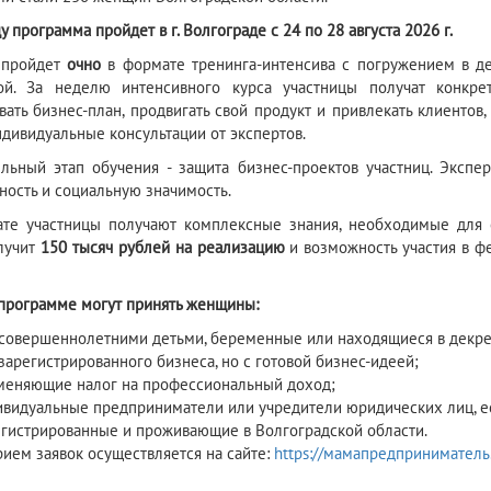
у программа пройдет в г. Волгограде с 24 по 28 августа 2026 г.
 пройдет
очно
в формате тренинга-интенсива с погружением в де
ой. За неделю интенсивного курса участницы получат конкре
вать бизнес-план, продвигать свой продукт и привлекать клиенто
ндивидуальные консультации от экспертов.
льный этап обучения - защита бизнес-проектов участниц. Эксп
ность и социальную значимость.
ате участницы получают комплексные знания, необходимые для 
лучит
150 тысяч рублей на реализацию
и возможность участия в 
 программе могут принять женщины:
есовершеннолетними детьми, беременные или находящиеся в декре
зарегистрированного бизнеса, но с готовой бизнес-идеей;
меняющие налог на профессиональный доход;
видуальные предприниматели или учредители юридических лиц, ес
гистрированные и проживающие в Волгоградской области.
рием заявок осуществляется на сайте:
https://мамапредприниматель