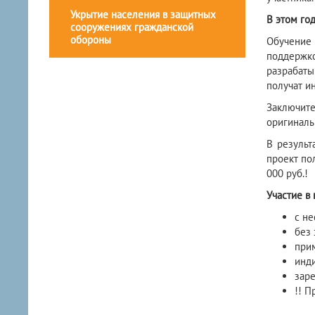
Укрытие населения в защитных
В этом год
сооружениях гражданской
обороны
Обучение
поддержк
разрабаты
получат и
Заключите
оригиналь
В результ
проект по
000 руб.!
Участие в
с н
без 
при
инди
заре
!! П