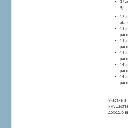
07 а
9;
12 а
обла
13 а
расп
13 а
расп
13 а
расп
14 а
расп
14 а
расп
Участие в
имуществе
доход, о в