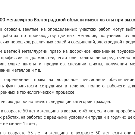
000 металлургов Волгоградской области имеют льготы при вых
и отрасли, занятые на определенных участках работ, могут вый
в работах по производству цветных металлов, получению из н
ских порошков, различных солей и соединений, электродной проду
м цветной металлургии право на досрочное назначение трудово
профессий и должностей, если они заняты непосредственно в 
нии, сушке шихты и продуктов, спекании шихты, получении м
ании металлов и т.д.
х определения права на досрочное пенсионное обеспечение
ть факт занятости сотрудника в течение полного рабочего дн
ренных в технологическом процессе.
пенсию досрочно имеют следующие категории граждан:
в возрасте 50 лет и женщины в возрасте 45 лет, если они проработ
 работах, на работах с вредными условиями труда и в горячих цех
 не менее 15 лет;
ы в возрасте 55 лет и женщины в возрасте 50 лет, если они 