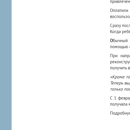
привлечен
Оплатили 
воспользо
Сразу пос
Когда реб
О
бычный 
помощью с
При напр
реконстру
получить 
«Кроме то
Теперь вы
только по
С 1 февра
получала м
Подробную