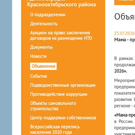
Краснооктябрьского района
Объя
О подразделении
Деятельность
Аукцион на право заключения
23.07.2026
договоров на размещение НТО
Мама - п
Документы
Новости
В рамках
продолжае
Объявления
2026».
События
Мероприя
Подведомственные организации
предприн
показате
Противодействие коррупции
развития 
Объекты самовольного
регионе -
строительства
«Мама-пре
Центр поддержки собственников
в России.
Всероссийская перепись
предприни
населения 2020 года
участника