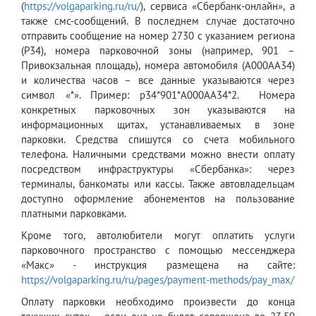
(
https://volgaparking.ru/ru/
), сервиса «Сбербанк-онлайн», а
также смс-сообщений. В последнем случае достаточно
отправить сообщение на номер 2730 с указанием региона
(Р34), номера парковочной зоны (например, 901 –
Привокзальная площадь), номера автомобиля (А000АА34)
и количества часов – все данные указываются через
символ «*». Пример: р34*901*А000АА34*2. Номера
конкретных парковочных зон указываются на
информационных щитах, устанавливаемых в зоне
парковки. Средства спишутся со счета мобильного
телефона. Наличными средствами можно внести оплату
посредством инфраструктуры «Сбербанка»: через
терминалы, банкоматы или кассы. Также автовладельцам
доступно оформление абонементов на пользование
платными парковками.
Кроме того, автолюбители могут оплатить услуги
парковочного пространство с помощью мессенджера
«Макс» - инструкция размещена на сайте:
https://volgaparking.ru/ru/pages/payment-methods/pay_max/
Оплату парковки необходимо произвести до конца