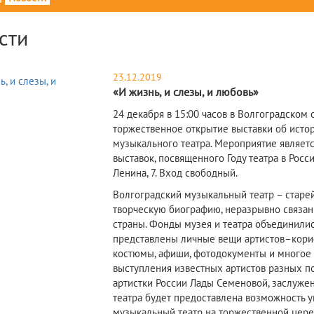
сти
23.12.2019
«И жизнь, и слезы, и любовь»
24 декабря в 15:00 часов в Волгоградском
торжественное открытие выставки об истор
музыкального театра. Мероприятие являет
выставок, посвященного Году театра в Росси
Ленина, 7. Вход свободный.
Волгоградский музыкальный театр – старе
творческую биографию, неразрывно связан
страны. Фонды музея и театра объединилис
представлены личные вещи артистов–кориф
костюмы, афиши, фотодокументы и многое д
выступления известных артистов разных п
артистки России Лады Семеновой, заслуже
театра будет предоставлена возможность у
музыкальный театр на торжественной цер