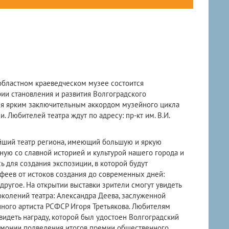
 областном краеведческом музее состоится
ии становления и развития Волгоградского
ся ярким заключительным аккордом музейного цикла
и. Любителей театра ждут по адресу: пр-кт им. В.И.
йший театр региона, имеющий большую и яркую
ную со славной историей и культурой нашего города и
ь для создания экспозиции, в которой будут
еев от истоков создания до современных дней:
ругое. На открытии выставки зрители смогут увидеть
околений театра: Александра Деева, заслуженной
нного артиста РСФСР Игоря Третьякова. Любителям
видеть награду, которой был удостоен Волгоградский
емонии подведения итогов премии общественного