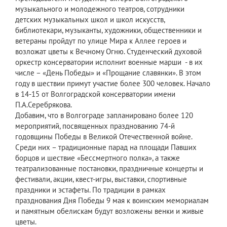
музыкального и молодежного театров, сотрудники
детских музыкальных школ и школ искусств,
библиотекари, музыканты, художники, общественники и
ветераны пройдут по улице Мира к Аллее героев и
возложат цветы к Вечному Огню. Студенческий духовой
оркестр консерватории исполнит военные марши - в их
числе – «День Победы» и «Прощание славянки». В этом
году в шествии примут участие более 300 человек. Начало
в 14-15 от Волгоградской консерватории имени
П.А.Серебрякова.
Добавим, что в Волгограде запланировано более 120
мероприятий, посвященных празднованию 74-й
годовщины Победы в Великой Отечественной войне.
Среди них – традиционные парад на площади Павших
борцов и шествие «Бессмертного полка», а также
театрализованные постановки, праздничные концерты и
фестивали, акции, квест-игры, выставки, спортивные
праздники и эстафеты. По традиции в рамках
празднования Дня Победы 9 мая к воинским мемориалам
и памятным обелискам будут возложены венки и живые
цветы.