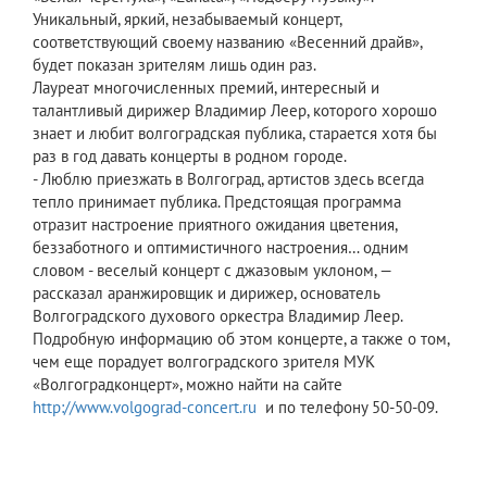
Уникальный, яркий, незабываемый концерт,
соответствующий своему названию «Весенний драйв»,
будет показан зрителям лишь один раз.
Лауреат многочисленных премий, интересный и
талантливый дирижер Владимир Леер, которого хорошо
знает и любит волгоградская публика, старается хотя бы
раз в год давать концерты в родном городе.
- Люблю приезжать в Волгоград, артистов здесь всегда
тепло принимает публика. Предстоящая программа
отразит настроение приятного ожидания цветения,
беззаботного и оптимистичного настроения… одним
словом - веселый концерт с джазовым уклоном, —
рассказал аранжировщик и дирижер, основатель
Волгоградского духового оркестра Владимир Леер.
Подробную информацию об этом концерте, а также о том,
чем еще порадует волгоградского зрителя МУК
«Волгоградконцерт», можно найти на сайте
http://www.volgograd-concert.ru
и по телефону 50-50-09.