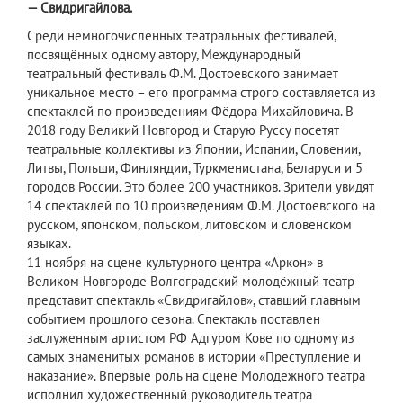
— Свидригайлова.
Среди немногочисленных театральных фестивалей,
посвящённых одному автору, Международный
театральный фестиваль Ф.М. Достоевского занимает
уникальное место – его программа строго составляется из
спектаклей по произведениям Фёдора Михайловича. В
2018 году Великий Новгород и Старую Руссу посетят
театральные коллективы из Японии, Испании, Словении,
Литвы, Польши, Финляндии, Туркменистана, Беларуси и 5
городов России. Это более 200 участников. Зрители увидят
14 спектаклей по 10 произведениям Ф.М. Достоевского на
русском, японском, польском, литовском и словенском
языках.
11 ноября на сцене культурного центра «Аркон» в
Великом Новгороде Волгоградский молодёжный театр
представит спектакль «Свидригайлов», ставший главным
событием прошлого сезона. Спектакль поставлен
заслуженным артистом РФ Адгуром Кове по одному из
самых знаменитых романов в истории «Преступление и
наказание». Впервые роль на сцене Молодёжного театра
исполнил художественный руководитель театра