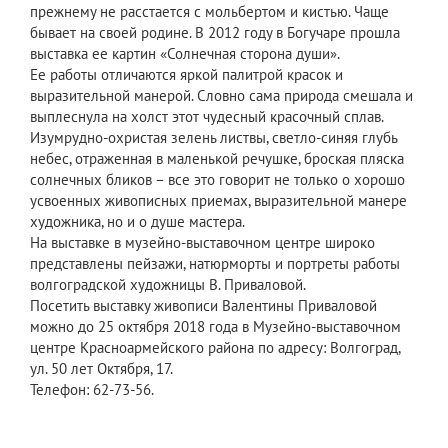
прежнему не расстается с мольбертом и кистью. Чаще
бывает на своей родине. В 2012 году в Богучаре прошла
выставка ее картин «Солнечная сторона души».
Ее работы отличаются яркой палитрой красок и
выразительной манерой. Словно сама природа смешала и
выплеснула на холст этот чудесный красочный сплав.
Изумрудно-охристая зелень листвы, светло-синяя глубь
небес, отраженная в маленькой речушке, броская пляска
солнечных бликов – все это говорит не только о хорошо
усвоенных живописных приемах, выразительной манере
художника, но и о душе мастера.
На выставке в музейно-выставочном центре широко
представлены пейзажи, натюрморты и портреты работы
волгоградской художницы В. Приваловой.
Посетить выставку живописи Валентины Приваловой
можно до 25 октября 2018 года в Музейно-выставочном
центре Красноармейского района по адресу: Волгоград,
ул. 50 лет Октября, 17.
Телефон: 62-73-56.