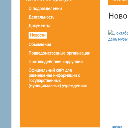
О подразделении
Ново
Деятельность
Документы
Новости
Объявления
Подведомственные организации
Противодействие коррупции
Официальный сайт для
размещения информации о
государственных
(муниципальных) учреждениях
...назад