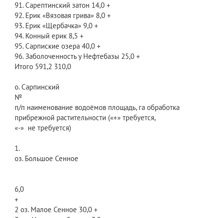
91. Сарептинский затон 14,0 +
92. Ерик «Вязовая грива» 8,0 +
93. Ерик «Щербачка» 9,0 +
94. Конный ерик 8,5 +
95. Сарпиские озера 40,0 +
96. Заболоченность у Нефтебазы 25,0 +
Итого 591,2 310,0
о. Сарпинский
№
п/п наименование водоёмов площадь, га обработка
прибрежной растительности («+» требуется,
«-» не требуется)
1.
оз. Большое Сенное
6,0
+
2 оз. Малое Сенное 30,0 +