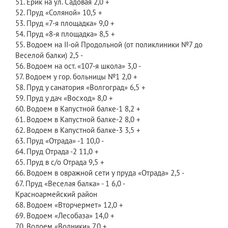
51. Ерик на ул. Садовая 2,0 +
52. Пруд «Соляной» 10,5 +
53. Пруд «7-я площадка» 9,0 +
54. Пруд «8-я площадка» 8,5 +
55. Водоем на II-ой Продольной (от поликлиники №7 до
Веселой балки) 2,5 -
56. Водоем на ост. «107-я школа» 3,0 -
57. Водоем у гор. больницы №1 2,0 +
58. Пруд у санатория «Волгоград» 6,5 +
59. Пруд у дач «Восход» 8,0 +
60. Водоем в Капустной балке-1 8,2 +
61. Водоем в Капустной балке-2 8,0 +
62. Водоем в Капустной балке-3 3,5 +
63. Пруд «Отрада» -1 10,0 -
64. Пруд Отрада -2 11,0 +
65. Пруд в с/о Отрада 9,5 +
66. Водоем в овражной сети у пруда «Отрада» 2,5 -
67. Пруд «Веселая балка» - 1 6,0 -
Красноармейский район
68. Водоем «Вторчермет» 12,0 +
69. Водоем «Лесобаза» 14,0 +
70. Водоем «Водники» 7,0 +