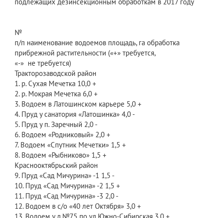
подлежащих дезинсекционным обработкам в 2017 году
№
п/п наименование водоемов площадь, га обработка
прибрежной растительности («+» требуется,
«-» не требуется)
Тракторозаводской район
1. р. Сухая Мечетка 10,0 +
2. р. Мокрая Мечетка 6,0 +
3. Водоем в Латошинском карьере 5,0 +
4. Пруд у санатория «Латошинка» 4,0 -
5. Пруд у п. Заречный 2,0 -
6. Водоем «Родниковый» 2,0 +
7. Водоем «Спутник Мечетки» 1,5 +
8. Водоем «Рыбниково» 1,5 +
Краснооктябрьский район
9. Пруд «Сад Мичурина» -1 1,5 -
10. Пруд «Сад Мичурина» -2 1,5 +
11. Пруд «Сад Мичурина» -3 2,0 -
12. Водоем в с/о «40 лет Октября» 3,0 +
13. Водоем у д.№75 по ул.Южно-Сибирская 3,0 +