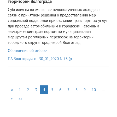
территории Волгограда
​Субсидия на возмещение недополученных доходов в
связи с принятием решения о предоставлении мер
социальной поддержки при оказании транспортных услуг
при проезде автомобильным и городским наземным
электрическим транспортом по муниципальным
маршрутам регулярных перевозок на территории
городского округа город-герой Волгоград
Объявление об отборе
ПА Волгограда от 30_01_2020 N 78 (р
«
1
2
3
4
5
6
7
8
9
10
…
»
»»