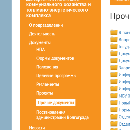
коммунального хозяйства и
топливно-энергетического
Проч
комплекса
О подразделении
В пом
Деятельность
Вопро
Документы
Госуд
НПА
Докум
Формы документов
Докум
Положения
Здоро
Инфор
Целевые программы
Инфор
Регламенты
Инфор
Проекты
МБУ 
Прочие документы
Новый
Норма
Постановления
Отдел
администрации Волгограда
Отдел
Новости