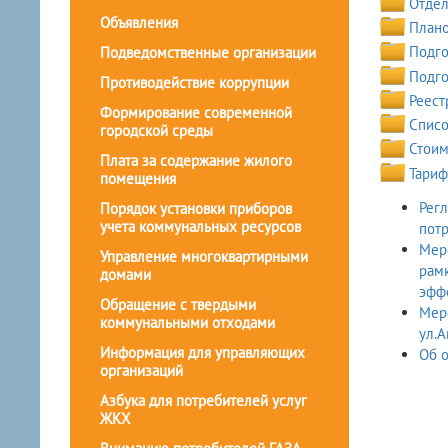
Отдел
Объявления
Плано
Подго
Подведомственные организации
Подго
Противодействие коррупции
Реест
Формирование современной
Списо
городской среды
Стоим
Плата за содержание жилого
Тариф
помещения
Регл
Порядок установки приборов
учета коммунальных ресурсов
пот
Меро
Управление многоквартирными
рам
домами
эфф
Обращение с твердыми
Мер
коммунальными отходами
ул.А
Информация для управляющих
организаций
Азбука для потребителей услуг
ЖКХ