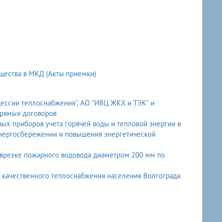
щества в МКД (Акты приемки)
ессии теплоснабжения", АО "ИВЦ ЖКХ и ТЭК" и
прямых договоров
х приборов учета горячей воды и тепловой энергии в
энергосбережении и повышения энергетической
врезке пожарного водовода диаметром 200 мм по
й линии" по вопросам организации обеспечения качественного теплоснабжения населения Волгограда