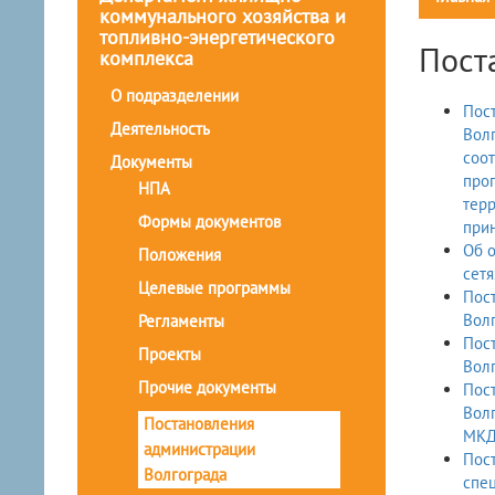
коммунального хозяйства и
топливно-энергетического
Пост
комплекса
О подразделении
Пост
Деятельность
Волг
соот
Документы
про
НПА
терр
Формы документов
прин
Об 
Положения
сетя
Целевые программы
Пост
Волг
Регламенты
Пост
Проекты
Волг
Прочие документы
Пост
Волг
Постановления
МКД,
администрации
Пост
Волгограда
спец