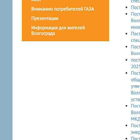
спец
Пост
Вниманию потребителей ГАЗА
Пост
Презентации
Волг
мног
Информация для жителей
Волгограда
Пост
спец
Пост
Волг
пост
2025
Пост
обще
утв
Волг
уста
Пост
Волг
МКД,
Пост
энер
Пост