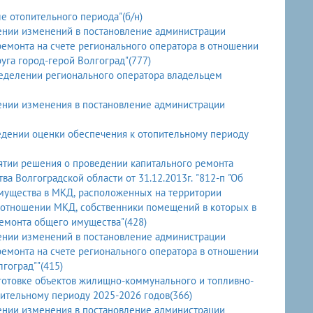
е отопительного периода"(б/н)
ении изменений в постановление администрации
ремонта на счете регионального оператора в отношении
га город-герой Волгоград"(777)
ределении регионального оператора владельцем
ении изменения в постановление администрации
едении оценки обеспечения к отопительному периоду
ятии решения о проведении капитального ремонта
а Волгоградской области от 31.12.2013г. "812-п "Об
мущества в МКД, расположенных на территории
в отношении МКД, собственники помещений в которых в
емонта общего имущества"(428)
ении изменений в постановление администрации
ремонта на счете регионального оператора в отношении
гоград""(415)
готовке объектов жилищно-коммунального и топливно-
пительному периоду 2025-2026 годов(366)
ении изменения в постановление администрации