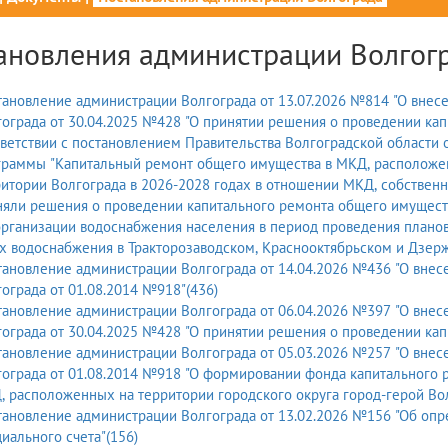
ановления администрации Волгог
ановление администрации Волгограда от 13.07.2026 №814 "О внес
ограда от 30.04.2025 №428 "О принятии решения о проведении ка
ветствии с постановлением Правительства Волгоградской области 
граммы "Капитальный ремонт общего имущества в МКД, расположен
итории Волгограда в 2026-2028 годах в отношении МКД, собствен
яли решения о проведении капитального ремонта общего имуществ
организации водоснабжения населения в период проведения плано
х водоснабжения в Тракторозаводском, Краснооктябрьском и Дзерж
ановление администрации Волгограда от 14.04.2026 №436 "О внес
ограда от 01.08.2014 №918"(436)
ановление администрации Волгограда от 06.04.2026 №397 "О внес
ограда от 30.04.2025 №428 "О принятии решения о проведении ка
ановление администрации Волгограда от 05.03.2026 №257 "О внес
ограда от 01.08.2014 №918 "О формировании фонда капитального 
 расположенных на территории городского округа город-герой Вол
ановление администрации Волгограда от 13.02.2026 №156 "Об оп
иального счета"(156)