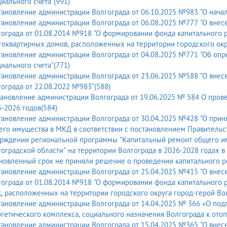
иального счета"(991)
ановление администрации Волгограда от 06.10.2025 №983 "О начал
ановление администрации Волгограда от 06.08.2025 №777 "О внес
ограда от 01.08.2014 №918 "О формировании фонда капитального 
оквартирных домов, расположенных на территории городского окру
ановление администрации Волгограда от 04.08.2025 №771 "Об оп
иального счета"(771)
ановление администрации Волгограда от 23.06.2025 №588 "О внес
ограда от 22.08.2022 №983"(588)
ановление администрации Волгограда от 19.06.2025 № 584 О пров
-2026 годов(584)
ановление администрации Волгограда от 30.04.2025 №428 "О прин
го имущества в МКД в соответствии с постановлением Правительств
ерждении региональной программы "Капитальный ремонт общего и
оградской области" на территории Волгограда в 2026-2028 годах 
новленный срок не приняли решение о проведении капитального р
ановление администрации Волгограда от 25.04.2025 №415 "О внес
ограда от 01.08.2014 №918 "О формировании фонда капитального 
 расположенных на территории городского округа город-герой Вол
ановление администрации Волгограда от 14.04.2025 № 366 «О под
гетического комплекса, социального назначения Волгограда к ото
ановление администрации Волгограда от 15.04.2025 №365 "О внес