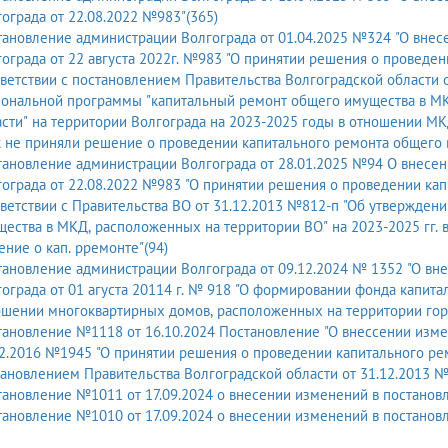
ограда от 22.08.2022 №983"(365)
ановление администрации Волгограда от 01.04.2025 №324 "О внес
ограда от 22 августа 2022г. №983 "О принятии решения о проведе
ветствии с постановлением Правительства Волгоградской области 
иональной программы "капитальный ремонт общего имущества в МК
сти" на территории Волгограда на 2023-2025 годы в отношении М
 не приняли решение о проведении капитального ремонта общего 
ановление администрации Волгограда от 28.01.2025 №94 О внесе
ограда от 22.08.2022 №983 "О принятии решения о проведении ка
ветствии с Правительства ВО от 31.12.2013 №812-п "Об утвержден
ества в МКД, расположенных на территории ВО" на 2023-2025 гг. 
ние о кап. рремонте"(94)
ановление администрации Волгограда от 09.12.2024 № 1352 "О вн
ограда от 01 агуста 20114 г. № 918 "О формировании фонда капита
шении многоквартирных домов, расположенных на территории горо
ановление №1118 от 16.10.2024 Постановление "О внессении изме
2.2016 №1945 "О принятии решения о проведении капитального ре
ановлением Правительства Волгоградской области от 31.12.2013 №
ановление №1011 от 17.09.2024 о внесении изменений в постанов
ановление №1010 от 17.09.2024 о внесении изменений в постанов