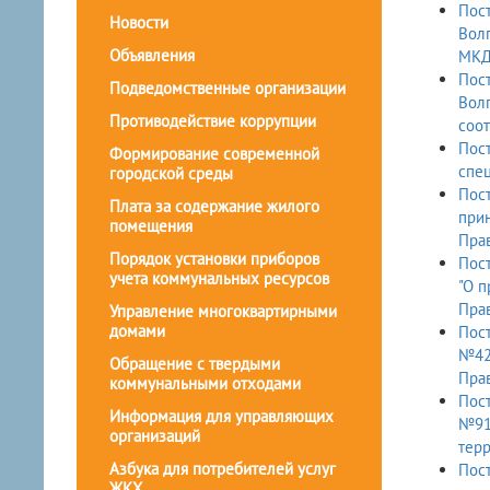
Пост
Новости
Волг
Объявления
МКД 
Пост
Подведомственные организации
Волг
Противодействие коррупции
соот
Пост
Формирование современной
спец
городской среды
Пост
Плата за содержание жилого
прин
помещения
Прав
Порядок установки приборов
Пост
учета коммунальных ресурсов
"О п
Прав
Управление многоквартирными
домами
Пост
№428
Обращение с твердыми
Прав
коммунальными отходами
Пост
Информация для управляющих
№91
организаций
терр
Азбука для потребителей услуг
Пост
ЖКХ