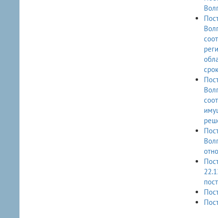
Волг
Пост
Волг
соот
рег
обла
срок
Пост
Волг
соот
имущ
реше
Пост
Волг
отно
Пост
22.1
пост
Пост
Пост