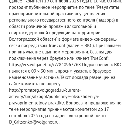
(далее - комитет) 19 сентября 2025 года в 10 час 00 мин.
проводит публичное мероприятие по теме "Результаты
правоприменительной практики осуществления
регионального государственного контроля (надзора) в
области розничной продажи алкогольной и
спиртосодержащей продукции на территории
Волгоградской области" в формате видео-конференц-
связи посредством TrueConf (далее – ВКС). Приглашаем
принять участие в данном мероприятии. Ссылка для
подключения через браузер или клиент TrueConf:
https://vcs.volganet.ru/c/7840967768 Подключение к ВКС
начнется с 09 ч 30 мин., просим указать в браузере
наименование участника. Текст доклада размещен на
сайте комитета по адресу:
http://promtorg.volgograd.ru/current-
activity/knd/alkogol/publichnye-obsuzhdeniya-
pravoprimenitelnoy-praktiki/. Вопросы и предложения по
теме мероприятия принимаются комитетом до 17
сентября 2025 года на адрес электронной почты
D_Gritsenko@volganet.ru.