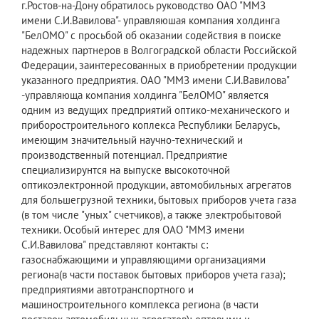
г.Ростов-на-Дону обратилось руководство ОАО "ММЗ
имени С.И.Вавилова"- управляюшая компания холдинга
"БелОМО" с просьбой об оказании содействия в поиске
надежных партнеров в Волгоградской области Российской
Федерации, заинтересованных в приобретении продукции
указанного предприятия. ОАО "ММЗ имени С.И.Вавилова"
-управляюща компания холдинга "БелОМО" является
одним из ведущих предприятий оптико-механического и
приборостроительного коплекса Республики Беларусь,
имеющим значительный научно-технический и
производственный потенциал. Предприятие
специализирунтся на выпуске высокоточной
оптикоэлектронной продукции, автомобильных агрегатов
для большегрузной техники, бытовых приборов учета газа
(в том числе "уных" счетчиков), а также электробытовой
техники. Особый интерес для ОАО "ММЗ имени
С.И.Вавилова" представляют контакты с:
газоснабжающими и управляющими организациями
региона(в части поставок бытовых приборов учета газа);
предприятиями автотранспортного и
машиностроительного комплекса региона (в части