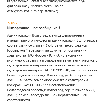
uzo/zemelnye-uchastki-besplatno/informatsiya-dlya-
grazhdan-imeyushchikh-trekh-i-bolee-
detey/info_not_turn.php?status=3)
27.05.2021
Информационное сообщение!!
​Администрация Волгограда, в лице департамента
муниципального имущества администрации Волгограда, в
соответствии со статьей 39.42 Земельного кодекса
Российской Федерации уведомляет о поступлении
ходатайства ПАО «Россети Юг» об установлении
публичного сервитута в отношении земельных участков с
кадастровыми номерами:- части земельного участка с
кадастровым номером 34:34:070052:40, местоположение:
Волгоградская область, г. Волгоград, ул. Абганеровская,
дом 111а;- части земельного участка с кадастровым
номером 34:34:070069:27, местоположение:
Волгоградская область, г. Волгоград, пер. Михайловский,
дом 1;- земель государственной неразграниченной
собственности