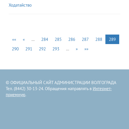
Ходатайство
««
«
…
284
285
286
287
288
289
290
291
292
293
…
»
»»
© ОФИЦИАЛЬНЫЙ САЙТ АДМИНИСТРАЦИИ ВОЛГОГРАДА
Тел. (8442) 30-13-24. Обращения направлять в
Интернет-
приемную
.