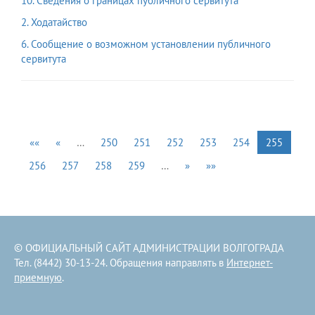
10. Сведения о границах публичного сервитута
2. Ходатайство
6. Сообщение о возможном установлении публичного
сервитута
««
«
…
250
251
252
253
254
255
256
257
258
259
…
»
»»
© ОФИЦИАЛЬНЫЙ САЙТ АДМИНИСТРАЦИИ ВОЛГОГРАДА
Тел. (8442) 30-13-24. Обращения направлять в
Интернет-
приемную
.