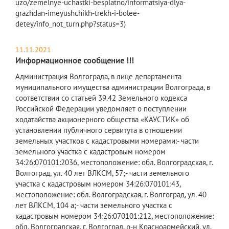
uzo/zemelnye-uchastki-besplatno/informatsiya-dlya-
grazhdan-imeyushchikh-trekh-i-bolee-
detey/info_not_turn.php?status=3)
11.11.2021
Информационное сообщение !!!
Администрация Волгограда, в лице департамента
муниципального имущества администрации Волгограда, в
соответствии со статьей 39.42 Земельного кодекса
Российской Федерации уведомляет о поступлении
ходатайства акционерного общества «КАУСТИК» об
установлении публичного сервитута в отношении
земельных участков с кадастровыми номерами:- части
земельного участка с кадастровым номером
34:26:070101:2036, местоположение: обл. Волгоградская, г.
Волгоград, ул. 40 лет ВЛКСМ, 57;- части земельного
участка с кадастровым номером 34:26:070101:43,
местоположение: обл. Волгоградская, г. Волгоград, ул. 40
лет ВЛКСМ, 104 а;- части земельного участка с
кадастровым номером 34:26:070101:212, местоположение:
обл. Волгоградская, г. Волгоград, р-н Красноармейский, ул.