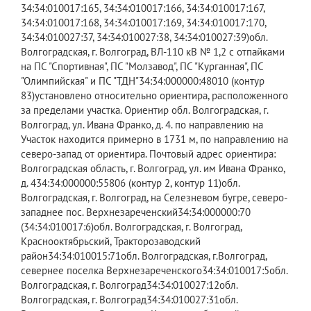
34:34:010017:165, 34:34:010017:166, 34:34:010017:167,
34:34:010017:168, 34:34:010017:169, 34:34:010017:170,
34:34:010027:37, 34:34:010027:38, 34:34:010027:39)обл.
Волгоградская, г. Волгоград, ВЛ-110 кВ № 1,2 с отпайками
на ПС "Спортивная", ПС "Молзавод", ПС "Курганная", ПС
"Олимпийская" и ПС "ТДН"34:34:000000:48010 (контур
83)установлено относительно ориентира, расположенного
за пределами участка. Ориентир обл. Волгоградская, г.
Волгоград, ул. Ивана Франко, д. 4. по направлению на
Участок находится примерно в 1731 м, по направлению на
северо-запад от ориентира. Почтовый адрес ориентира:
Волгоградская область, г. Волгоград, ул. им Ивана Франко,
д. 434:34:000000:55806 (контур 2, контур 11)обл.
Волгоградская, г. Волгоград, на Селезневом бугре, северо-
западнее пос. Верхнезареченский34:34:000000:70
(34:34:010017:6)обл. Волгоградская, г. Волгоград,
Краснооктябрьский, Тракторозаводский
район34:34:010015:71обл. Волгоградская, г.Волгоград,
севернее поселка Верхнезареченского34:34:010017:5обл.
Волгоградская, г. Волгоград34:34:010027:12обл.
Волгоградская, г. Волгоград34:34:010027:31обл.