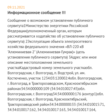
09.11.2021
Информационное сообщение !!!
​Сообщение о возможном установлении публичного
сервитута1Министерство энергетики Российской
Федерации(уполномоченный орган, которым
рассматривается ходатайство об установлении публичного
сервитута) 2Эксплуатация объекта электросетевого
хозяйства федерального значения «ВЛ-220 кВ
"Алюминиевая-2" (Алюминиевая-Гумрак)» (цель
установления публичного сервитута) 3Адрес или иное
описание местоположения земельного
участкаКадастровый номер земельного участкаобл.
Волгоградская, г. Волгоград, п. Водстрой, ул. им.
Костюченко, участок 1234:03:120002:4обл. Волгоградская,
г. Волгоград, в Тракторозаводском, Краснооктябрьском
районах34:34:000000:109 (34:34:010027:45)обл.
Волгоградская, г. Волгоград34:34:000000:176 (контур1)обл.
Волгоградская, г. Волгоград, Краснооктябрьский,
Тракторозаводский район34:34:000000:33 (34:34:010015:71,
34:34:010017:162, 34:34:010017:163, 34:34:010017:164,