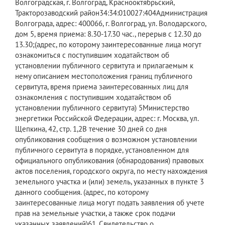
Волгоградская, г. Волгоград, Краснооктябрьский,
Тракторозаводский район34:34:010027:404Администрация
Волгограда, адрес: 400066, г. Волгоград, ул. Володарского,
дом 5, время приема: 8.30-17.30 час., перерыв с 12.30 до
13.30;(адрес, по которому заинтересованные лица могут
ознакомиться с поступившим ходатайством об
установлении публичного сервитута и прилагаемым к
нему описанием местоположения границ публичного
сервитута, время приема заинтересованных лиц для
ознакомления с поступившим ходатайством об
установлении публичного сервитута) 5Министерство
энергетики Российской Федерации, адрес: г. Москва, ул.
Щепкина, 42, стр. 1,2В течение 30 дней со дня
опубликования сообщения о возможном установлении
публичного сервитута в порядке, установленном для
официального опубликования (обнародования) правовых
актов поселения, городского округа, по месту нахождения
земельного участка и (или) земель, указанных в пункте 3
данного сообщения. (адрес, по которому
заинтересованные лица могут подать заявления об учете
прав на земельные участки, а также срок подачи
указанных заявлений)61. Свидетельство о