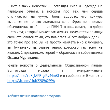
– Вот в таких новостях – настоящая сила и надежда. Не
парадные отчёты, а история про тех, чьи сердца
откликаются на чужую боль. Здорово, что конкурс
выделяет не только отдельных волонтёров, но и целые
объединения, особенно из ПНИ. Это показывает, что добро
– это круг, который может замкнуться: получатели помощи
сами становятся теми, кто помогает. «Свет добрых дел» –
это точно про вас. Вы не просто меняете мир к лучшему,
вы буквально излучаете тепло, которого так всем не
хватает. С праздником, герои! – обратилась к собравшимся
Оксана Муртазаева
.
Узнать новости о деятельности Общественной палаты
Волгограда можно в телеграм-канале
https://t.me/+oR_iAPRrgPczMmRi
и в сообществе ВКонтакте
https://vk.com/club228962996
#общественнаяпалатаволгограда