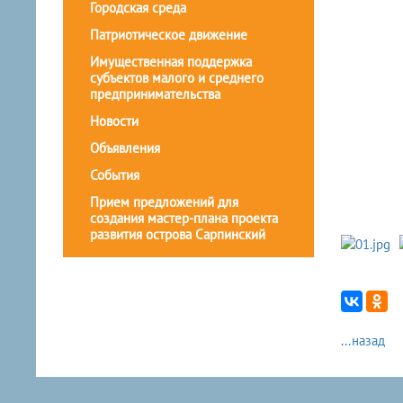
Городская среда
Патриотическое движение
Имущественная поддержка
субъектов малого и среднего
предпринимательства
Новости
Объявления
События
Прием предложений для
создания мастер-плана проекта
развития острова Сарпинский
...назад