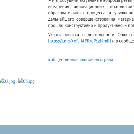
– Мы обсудили актуальные вопросы развит
внедрения инновационных технологий
образовательного процесса и улучшени
дальнейшего совершенствования материа
прошло конструктивно и продуктивно, – п
Узнать новости о деятельности Общест
https://t.me/+oR_iAPRrgPczMmRi
и в сообще
#общественнаяпалатаволгограда