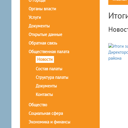
О городе
Органы власти
Итог
Услуги
Документы
Новос
Открытые данные
Обратная связь
Общественная палата
Новости
Состав палаты
Структура палаты
Документы
Контакты
Общество
Социальная сфера
Экономика и финансы