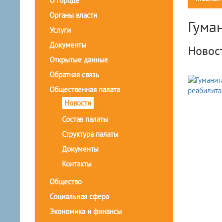
О городе
Органы власти
Гума
Услуги
Документы
Новос
Открытые данные
Обратная связь
Общественная палата
Новости
Состав палаты
Структура палаты
Документы
Контакты
Общество
Социальная сфера
Экономика и финансы