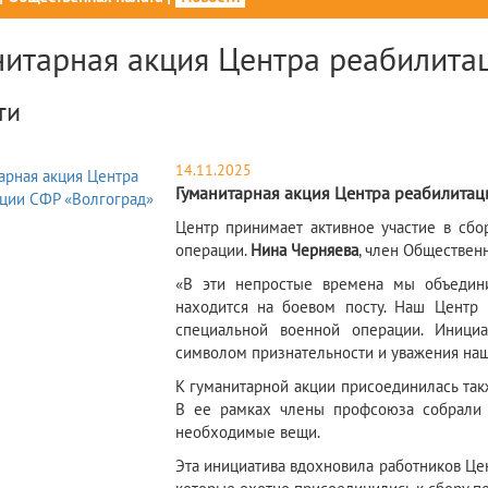
нитарная акция Центра реабилита
ти
14.11.2025
Гуманитарная акция Центра реабилитац
​Центр принимает активное участие в сб
операции.
Нина Черняева
, член Обществен
«В эти непростые времена мы объедини
находится на боевом посту. Наш Центр 
специальной военной операции. Иници
символом признательности и уважения наш
К гуманитарной акции присоединилась та
В ее рамках члены профсоюза собрали п
необходимые вещи.
Эта инициатива вдохновила работников Це