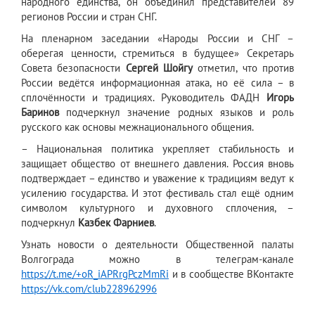
народного единства, он объединил представителей 89
регионов России и стран СНГ.
На пленарном заседании «Народы России и СНГ –
оберегая ценности, стремиться в будущее» Секретарь
Совета безопасности
Сергей Шойгу
отметил, что против
России ведётся информационная атака, но её сила – в
сплочённости и традициях. Руководитель ФАДН
Игорь
Баринов
подчеркнул значение родных языков и роль
русского как основы межнационального общения.
– Национальная политика укрепляет стабильность и
защищает общество от внешнего давления. Россия вновь
подтверждает – единство и уважение к традициям ведут к
усилению государства. И этот фестиваль стал ещё одним
символом культурного и духовного сплочения, –
подчеркнул
Казбек Фарниев
.
Узнать новости о деятельности Общественной палаты
Волгограда можно в телеграм-канале
https://t.me/+oR_iAPRrgPczMmRi
и в сообществе ВКонтакте
https://vk.com/club228962996