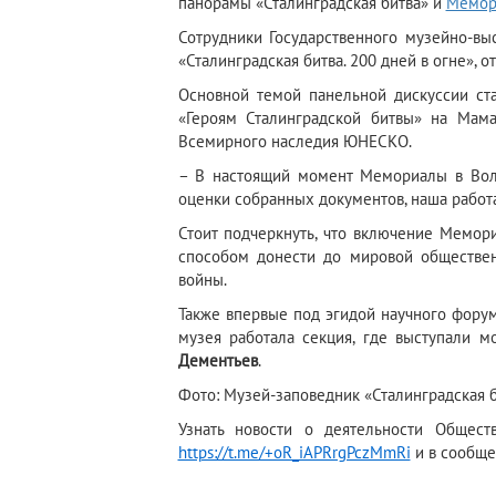
панорамы «Сталинградская битва» и
Мемор
Сотрудники Государственного музейно-вы
«Сталинградская битва. 200 дней в огне», 
Основной темой панельной дискуссии ст
«Героям Сталинградской битвы» на Мама
Всемирного наследия ЮНЕСКО.
– В настоящий момент Мемориалы в Волг
оценки собранных документов, наша работ
Стоит подчеркнуть, что включение Мемор
способом донести до мировой обществе
войны.
Также впервые под эгидой научного фору
музея работала секция, где выступали м
Дементьев
.
Фото: Музей-заповедник «Сталинградская б
Узнать новости о деятельности Общест
https://t.me/+oR_iAPRrgPczMmRi
и в сообще