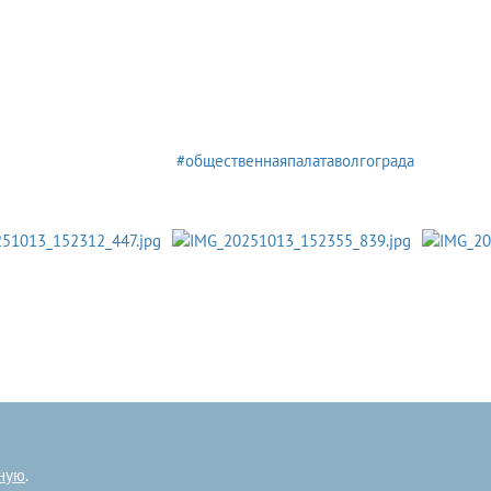
#общественнаяпалатаволгограда
ную
.