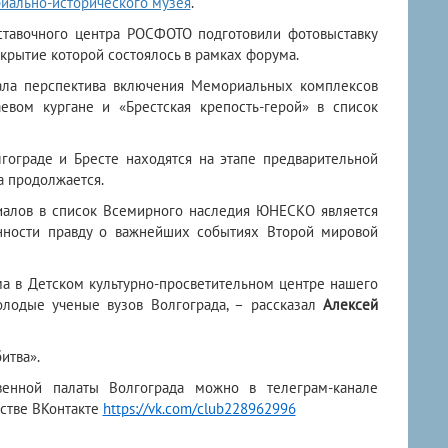
иально-исторического музея
.
ставочного центра РОСФОТО подготовили фотовыставку
открытие которой состоялось в рамках форума.
ала перспектива включения Мемориальных комплексов
евом кургане и «Брестская крепость-герой» в список
ограде и Бресте находятся на этапе предварительной
а продолжается.
иалов в список Всемирного наследия ЮНЕСКО является
нности правду о важнейших событиях Второй мировой
ма в Детском культурно-просветительном центре нашего
олодые ученые вузов Волгограда, – рассказал
Алексей
итва».
венной палаты Волгограда можно в телеграм-канале
стве ВКонтакте
https://vk.com/club228962996