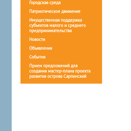
Городская среда
Патриотическое движение
Имущественная поддержка
субъектов малого и среднего
предпринимательства
Новости
Объявления
События
Прием предложений для
создания мастер-плана проекта
развития острова Сарпинский