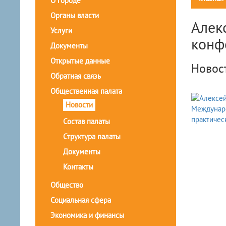
О городе
Органы власти
Алек
Услуги
конф
Документы
Открытые данные
Новос
Обратная связь
Общественная палата
Новости
Состав палаты
Структура палаты
Документы
Контакты
Общество
Социальная сфера
Экономика и финансы