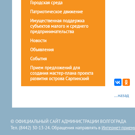
Городская среда
Патриотическое движение
Имущественная поддержка
субъектов малого и среднего
предпринимательства
Новости
Объявления
События
Прием предложений для
создания мастер-плана проекта
развития острова Сарпинский
...назад
© ОФИЦИАЛЬНЫЙ САЙТ АДМИНИСТРАЦИИ ВОЛГОГРАДА
Тел. (8442) 30-13-24. Обращения направлять в
Интернет-прием