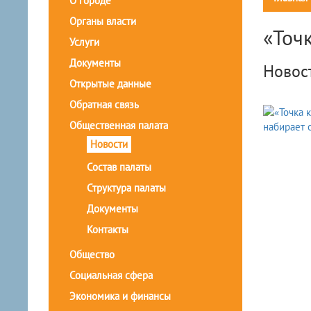
О городе
Органы власти
«Точ
Услуги
Документы
Новос
Открытые данные
Обратная связь
Общественная палата
Новости
Состав палаты
Структура палаты
Документы
Контакты
Общество
Социальная сфера
Экономика и финансы