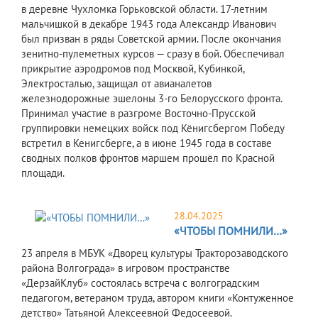
в деревне Чухломка Горьковской области. 17-летним
мальчишкой в декабре 1943 года Александр Иванович
был призван в ряды Советской армии. После окончания
зенитно-пулеметных курсов — сразу в бой. Обеспечивал
прикрытие аэродромов под Москвой, Кубинкой,
Электросталью, защищал от авианалетов
железнодорожные эшелоны 3-го Белорусского фронта.
Принимал участие в разгроме Восточно-Прусской
группировки немецких войск под Кёнигсбергом Победу
встретил в Кенигсберге, а в июне 1945 года в составе
сводных полков фронтов маршем прошёл по Красной
площади.
28.04.2025
«ЧТОБЫ ПОМНИЛИ…»
23 апреля в МБУК «Дворец культуры Тракторозаводского
района Волгограда» в игровом пространстве
«ДерзайКлуб» состоялась встреча с волгоградским
педагогом, ветераном труда, автором книги «Контуженное
детство» Татьяной Алексеевной Федосеевой.