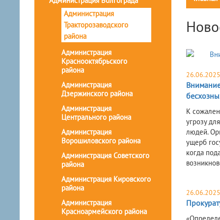
Администрация Волгограда
Администрация
Ново
Тракторозаводского
района
Администрация
Краснооктябрьского
района
26.06.202
Администрация
Внимание
Дзержинского района
бесхозны
Администрация
К сожален
Центрального района
угрозу дл
Администрация
людей. Ор
Ворошиловского района
ущерб гос
когда под
Администрация Советского
возникнов
района
Администрация Кировского
района
26.06.202
Администрация
Прокурат
Красноармейского района
«Определе