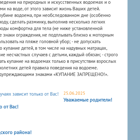
оведения на природных и искусственных водоемах и о
и на воде, от этого зависит жизнь Ваших детей.
лубине водоема, при необследованном дне (особенно
воду, сделать разминку, выполнив несколько легких
 воды комфортна для тела (не ниже установленной
ые знаки ограждения, не подплывать близко к моторным
ьзовать на пляже головной убор; - не допускать
 купание детей, в том числе на надувных матрацах,
е несчастных случаев с детьми, каждый обязан; - строго
ть купание на водоемах только в присутствии взрослых
нолетних детей правила поведения на водоеме.
предупреждающими знаками «КУПАНИЕ ЗАПРЕЩЕНО!».
25.06.2025
Уважаемые родители!
 от Вас!
кого района!