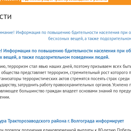
сти
5
! Информация по повышению бдительности населения при о
х вещей, а также подозрительном поведении людей.
ию, терроризм стал явью наших дней, поэтому призываем всех бы
я общества представляет терроризм, стремительный рост которого 
ганизаторы террористических актов стремятся посеять страх среди 
ударству, затруднить работу правоохранительных органов. Усилено 
авляющее большинство граждан владеет основами знаний по преду
ении.
5
ура Тракторозаводского района г. Волгограда информирует
н порядок получения единовременной выплаты к 80-летию Победы 