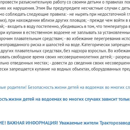
 провести разъяснительную работу со своими детьми о правилах п
иях их нарушения. Этим Вы предупредите несчастные случаи с детьм
о соблюдать следующие правила: - не нырять при недостаточной г
из), при нахождении вблизи других пловцов; - прежде чем войти в 
й; - входить в воду постепенно, убедившись в том, что температура
 при купании в естественном водоеме не заплывать за установленн
прочим плавательным средствам; - во избежание перегревания испол
неоправданного риска и шалостей на воде. Категорически запрещено
 других плавательных средствах, без надзора взрослых. Во избежани
овать свободное время своих несовершеннолетних детей; - разреша
ально отведенных местах; - довести до сведения своих несовершен
ески запрещается купание на водных объектах, оборудованных 
сть жизни детей на водоемах во многих случаях зависит только
5
! ВАЖНАЯ ИНФОРМАЦИЯ! Уважаемые жители Тракторозаводс