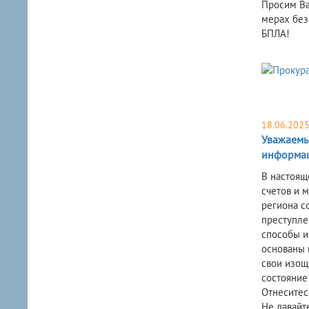
Просим Ва
мерах без
БПЛА!
18.06.202
Уважаемы
информац
В настоящ
счетов и 
региона с
преступле
способы и
основаны 
свои изощ
состояние
Отнеситес
Не давайт