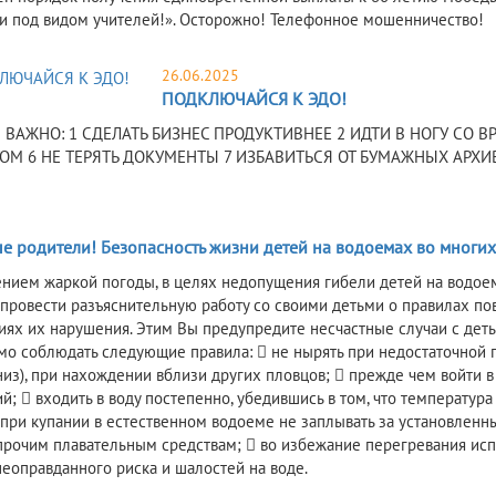
 под видом учителей!». Осторожно! Телефонное мошенничество!
26.06.2025
ПОДКЛЮЧАЙСЯ К ЭДО!
 ВАЖНО: 1 СДЕЛАТЬ БИЗНЕС ПРОДУКТИВНЕЕ 2 ИДТИ В НОГУ СО В
М 6 НЕ ТЕРЯТЬ ДОКУМЕНТЫ 7 ИЗБАВИТЬСЯ ОТ БУМАЖНЫХ АРХИВ
5
 родители! Безопасность жизни детей на водоемах во многих с
ением жаркой погоды, в целях недопущения гибели детей на водое
 провести разъяснительную работу со своими детьми о правилах п
иях их нарушения. Этим Вы предупредите несчастные случаи с детьм
о соблюдать следующие правила:  не нырять при недостаточной 
низ), при нахождении вблизи других пловцов;  прежде чем войти в 
й;  входить в воду постепенно, убедившись в том, что температур
 при купании в естественном водоеме не заплывать за установленн
прочим плавательным средствам;  во избежание перегревания испо
неоправданного риска и шалостей на воде.