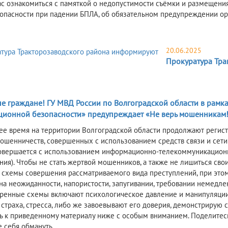
с ознакомиться с памяткой о недопустимости съёмки и размещения 
опасности при падении БПЛА, об обязательном предупреждении ор
20.06.2025
Прокуратура Тра
5
е граждане! ГУ МВД России по Волгоградской области в рам
ионной безопасности» предупреждает «Не верь мошенникам
ее время на территории Волгоградской области продолжают регист
мошенничеств, совершенных с использованием средств связи и сети
овершается с использованием информационно-телекоммуникационны
ния). Чтобы не стать жертвой мошенников, а также не лишиться св
 схемы совершения рассматриваемого вида преступлений, при этом
на неожиданности, напористости, запугивании, требовании немедл
ренные схемы включают психологическое давление и манипуляции, 
 страха, стресса, либо же завоевывают его доверия, демонстрирую 
ь к приведенному материалу ниже с особым вниманием. Поделитес
е себя обмануть.