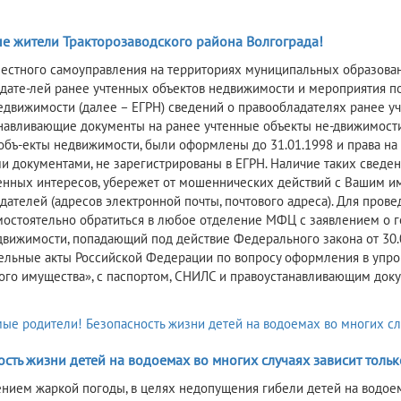
5
е жители Тракторозаводского района Волгограда!
естного самоуправления на территориях муниципальных образова
дате-лей ранее учтенных объектов недвижимости и мероприятия п
едвижимости (далее – ЕГРН) сведений о правообладателях ранее уч
навливающие документы на ранее учтенные объекты не-движимости
объ-екты недвижимости, были оформлены до 31.01.1998 и права н
и документами, не зарегистрированы в ЕГРН. Наличие таких сведен
нных интересов, убережет от мошеннических действий с Вашим им
дателей (адресов электронной почты, почтового адреса). Для про
мостоятельно обратиться в любое отделение МФЦ с заявлением о г
движимости, попадающий под действие Федерального закона от 30
ельные акты Российской Федерации по вопросу оформления в упро
го имущества», с паспортом, СНИЛС и правоустанавливающим док
сть жизни детей на водоемах во многих случаях зависит только
ением жаркой погоды, в целях недопущения гибели детей на водое