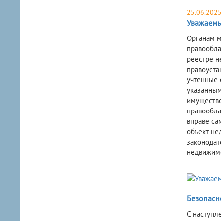
25.06.202
Уважаемы
Органам м
правообла
реестре н
правоуста
учтенные 
указанным
имуществе
правообла
вправе са
объект не
законодат
недвижимо
Безопасно
С наступл