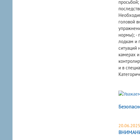
просьбой;
последств
Необходим
головой вн
упражнени
нормы); -
лодкам и 
ситуаций 
камерах и
контролир
и в специ
Категорич
Безопасно
20.06.202
ВНИМАНИЕ