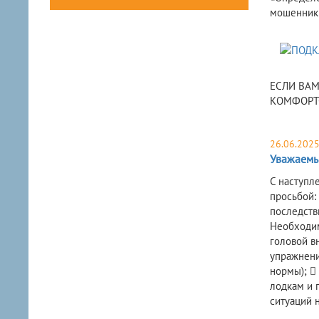
мошенники
ЕСЛИ ВАМ
КОМФОРТО
26.06.202
Уважаемые
С наступл
просьбой:
последств
Необходим
головой в
упражнени
нормы); 
лодкам и 
ситуаций 