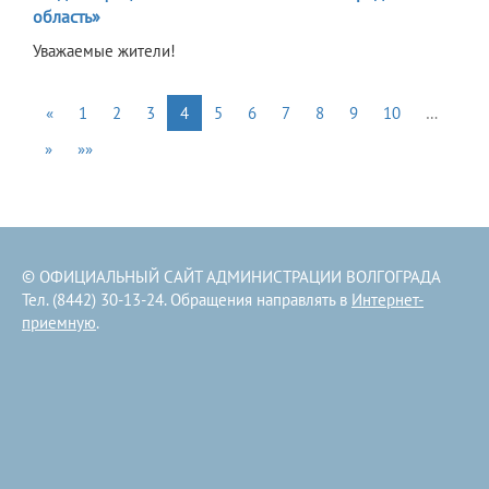
область»
Уважаемые жители!
«
1
2
3
4
5
6
7
8
9
10
…
»
»»
© ОФИЦИАЛЬНЫЙ САЙТ АДМИНИСТРАЦИИ ВОЛГОГРАДА
Тел. (8442) 30-13-24. Обращения направлять в
Интернет-
приемную
.