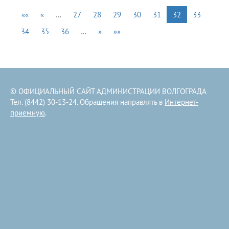
««
«
…
27
28
29
30
31
32
33
34
35
36
…
»
»»
© ОФИЦИАЛЬНЫЙ САЙТ АДМИНИСТРАЦИИ ВОЛГОГРАДА
Тел. (8442) 30-13-24. Обращения направлять в
Интернет-
приемную
.