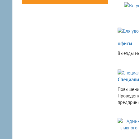
офисы
Выезды мо
Специали
Повышение
Проведени
предприни