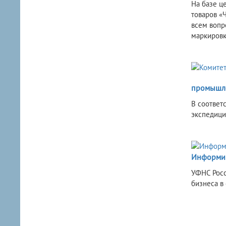
На базе ц
товаров «
всем вопр
маркировк
промышле
В соответ
экспедици
Информир
УФНС Росс
бизнеса в