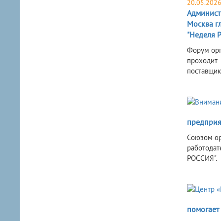
20.05.202
Админист
Москва г
"Неделя Р
Форум орг
проходит 
поставщик
предприя
Союзом ор
работодат
РОССИЯ".
помогает