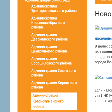
Администрация Волгограда
Администрация
Тракторозаводского района
Ново
Администрация
Краснооктябрьского
района
Администрация
населени
Дзержинского района
В целях с
Администрация
Центрального района
их законн
юридическ
Администрация
города Во
Ворошиловского района
Администрация Советского
района
Администрация Кировского
района
Если нало
Администрация
ст.81 НК 
корректир
Красноармейского
района