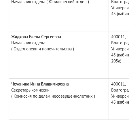
Начальник отдела
( Юридический отдел )
Волгоград
Универси
45 (кабин
Жидкова Елена Сергеевна
400011,
Начальник отдела
Волгоград
( Отдел опеки и попечительства )
Универси
45 (каби
205а)
Чечанина Инна Владимировна
400011,
Секретарь комиссии
Волгоград
( Комиссия по делам несовершеннолетних )
Универси
45 (кабин