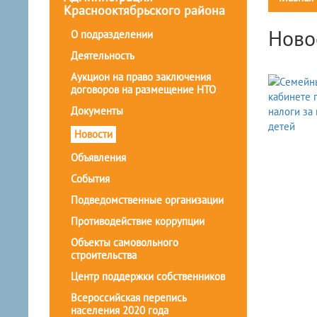
Краснооктябрьского района
Ново
О подразделении
Деятельность
Аукцион на право заключения
договоров на размещение НТО
Документы
Новости
Объявления
События
Подведомственные организации
Противодействие коррупции
Объекты самовольного
строительства
Центр поддержки собственников
Всероссийская перепись
населения 2020 года