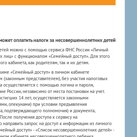
может оплатить налоги за несовершеннолетних детей
детей можно с помощью сервиса ФНС России «Личный
х лиц» с функционалом «Семейный доступ». Для этого
о кабинета, как родителям, так и их детям.
жиме «Семейный доступ» в личном кабинете
 (законным представителем), без участия налоговых
ка осуществляется с помощью логина и пароля,
е России, независимо от места постановки на учет.
достигших 14 лет, осуществляется законными
ями, опекунами) при условии предъявления
та, подтверждающего полномочия) и документа,
После получения доступа к сервису на
направить запрос на доступ к информации из личного
мейный доступ» - «Список несовершеннолетних детей» -
личном кабинете несовершеннолетнего ребенка