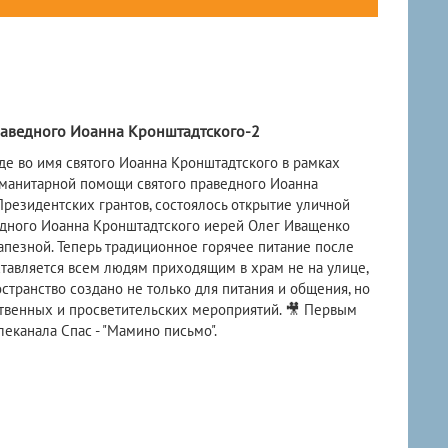
раведного Иоанна Кронштадтского-2
оде во имя святого Иоанна Кронштадтского в рамках
уманитарной помощи святого праведного Иоанна
резидентских грантов, состоялось открытие уличной
ведного Иоанна Кронштадтского иерей Олег Иващенко
пезной. Теперь традиционное горячее питание после
тавляется всем людям приходящим в храм не на улице,
странство создано не только для питания и общения, но
твенных и просветительских мероприятий. 🎥 Первым
еканала Спас - "Мамино письмо".