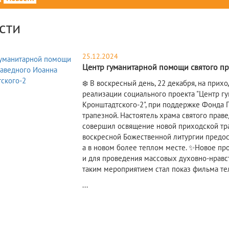
сти
25.12.2024
Центр гуманитарной помощи святого п
❄️ В воскресный день, 22 декабря, на прих
реализации социального проекта "Центр г
Кронштадтского-2", при поддержке Фонда П
трапезной. Настоятель храма святого пра
совершил освящение новой приходской тра
воскресной Божественной литургии предос
а в новом более теплом месте. ✨Новое про
и для проведения массовых духовно-нравс
таким мероприятием стал показ фильма тел
...