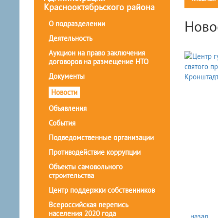
Краснооктябрьского района
Ново
О подразделении
Деятельность
Аукцион на право заключения
договоров на размещение НТО
Документы
Новости
Объявления
События
Подведомственные организации
Противодействие коррупции
Объекты самовольного
строительства
Центр поддержки собственников
Всероссийская перепись
населения 2020 года
...назад