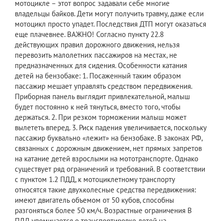
мотоцикле – этот вопрос задавали себе многие
владельцы байков. Дети могут получить травму, даже если
мотоцикл просто упадет. Последствия ДТП могут оказаться
еще плачевнее. ВАЖНО! Согласно пункту 22.8
действующих правил дорожного движения, нельзя
перевозить малолетних пассажиров на местах, не
предназначенных для сидения. Особенности катания
детей на бензобаке: 1. Посаженный таким образом
пассажир мешает управлять средством передвижения.
Приборная панель выглядит привлекательной, малыш
будет постоянно к ней тянуться, вместо того, чтобы
держаться. 2. При резком торможении малыш может
вылететь вперед. 3. Риск падения увеличивается, поскольку
пассажир буквально «лежит» на бензобаке. В законах РФ,
связанных с дорожным движением, нет прямых запретов
на катание детей взрослыми на мототранспорте. Однако
существует ряд ограничений и требований. В соответствии
с пунктом 1.2 ПДД, к мотоциклетному транспорту
относятся такие двухколесные средства передвижения:
имеют двигатель объемом от 50 кубов, способны
разгоняться более 50 км/ч. Возрастные ограничения В
ПДД упоминается о транспортировке детей на