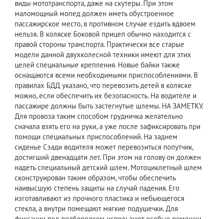
виды мототранспорта, даже на скутеры. При этом
маломощный мопед должен иметь обустроенное
пассажирское место, в противном случае ездить вдвоем
нельзя. В коляске Боковой прицеп обычно находится с
правой стороны транспорта. Практически все старые
модели данной двухколесной техники имеют для этих
целей специальные крепления. Новые байки также
оснащаются всеми необходимыми приспособлениями. В
правилах БДД указано, что перевозить детей в коляске
можно, если обеспечить их безопасность. На водителе и
пассажире должны быть застегнутые шлемы. НА ЗАМЕТКУ.
Для провоза таким способом грудничка желательно
сначала взять его на руки, а уже после зафиксировать при
помощи специальных приспособлений. На заднем
сиденье Сзади водителя может перевозиться попутчик,
достигший двенадцати лет. При этом на голову он должен
надеть специальный детский шлем. Мотоциклетный шлем
сконструирован таким образом, чтобы обеспечить
наивысшую степень защиты на случай падения. Его
изготавливают из прочного пластика и небьющегося
стекла, а внутри помещают мягкие подушечки. Для
фиксации под подбородком используют особые ремешки.