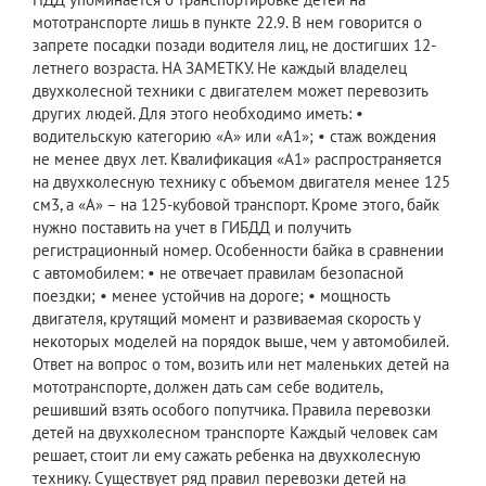
мототранспорте лишь в пункте 22.9. В нем говорится о
запрете посадки позади водителя лиц, не достигших 12-
летнего возраста. НА ЗАМЕТКУ. Не каждый владелец
двухколесной техники с двигателем может перевозить
других людей. Для этого необходимо иметь: •
водительскую категорию «А» или «А1»; • стаж вождения
не менее двух лет. Квалификация «А1» распространяется
на двухколесную технику с объемом двигателя менее 125
см3, а «А» – на 125-кубовой транспорт. Кроме этого, байк
нужно поставить на учет в ГИБДД и получить
регистрационный номер. Особенности байка в сравнении
с автомобилем: • не отвечает правилам безопасной
поездки; • менее устойчив на дороге; • мощность
двигателя, крутящий момент и развиваемая скорость у
некоторых моделей на порядок выше, чем у автомобилей.
Ответ на вопрос о том, возить или нет маленьких детей на
мототранспорте, должен дать сам себе водитель,
решивший взять особого попутчика. Правила перевозки
детей на двухколесном транспорте Каждый человек сам
решает, стоит ли ему сажать ребенка на двухколесную
технику. Существует ряд правил перевозки детей на